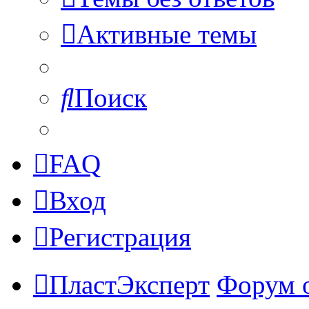
Активные темы
Поиск
FAQ
Вход
Регистрация
ПластЭксперт
Форум 