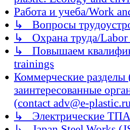
Работа и учеба/Work an
↳ Вопросы трудоустрой
↳ Охрана труда/Labor p
↳ Повышаем квалификац
trainings
Коммерческие разделы 
заинтересованные орга
(contact adv@e-plastic.r
↳ Электрические ТПА
↳ Japan Steel Works (