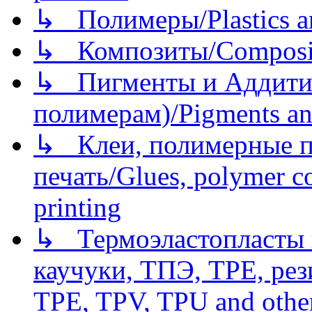
↳ Полимеры/Plastics a
↳ Композиты/Сomposite
↳ Пигменты и Аддитив
полимерам)/Pigments an
↳ Клеи, полимерные по
печать/Glues, polymer co
printing
↳ Термоэластопласты и
каучуки, ТПЭ, TPE, рез
TPE, TPV, TPU and other