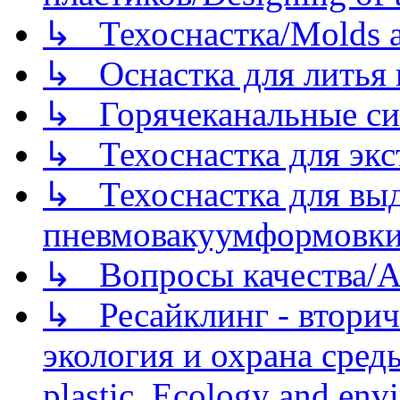
↳ Техоснастка/Molds a
↳ Оснастка для литья 
↳ Горячеканальные си
↳ Техоснастка для экс
↳ Техоснастка для вы
пневмовакуумформовк
↳ Вопросы качества/Abo
↳ Ресайклинг - вторич
экология и охрана среды/
plastic. Ecology and env