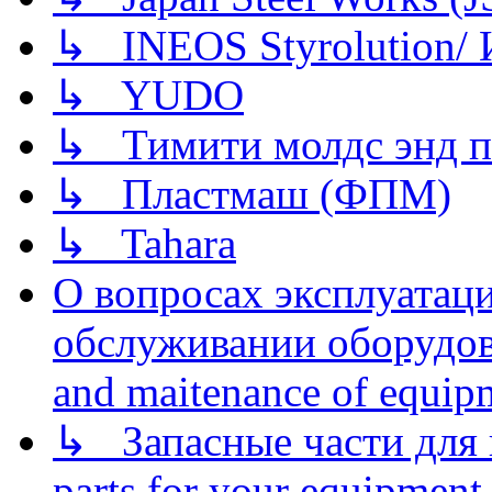
↳ INEOS Styrolution
↳ YUDO
↳ Тимити молдс энд п
↳ Пластмаш (ФПМ)
↳ Tahara
О вопросах эксплуатаци
обслуживании оборудова
and maitenance of equip
↳ Запасные части для 
parts for your equipment