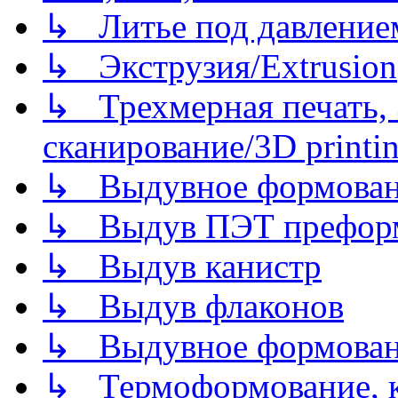
↳ Литье под давлением/
↳ Экструзия/Extrusion
↳ Трехмерная печать,
сканирование/3D printin
↳ Выдувное формован
↳ Выдув ПЭТ префор
↳ Выдув канистр
↳ Выдув флаконов
↳ Выдувное формован
↳ Термоформование, ка