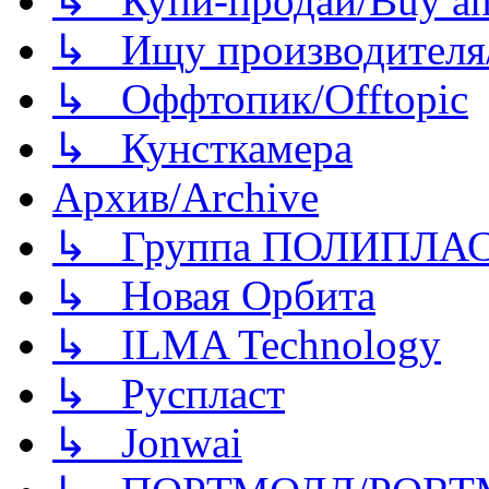
↳ Купи-продай/Buy and
↳ Ищу производителя/
↳ Оффтопик/Offtopic
↳ Кунсткамера
Архив/Archive
↳ Группа ПОЛИПЛА
↳ Новая Орбита
↳ ILMA Technology
↳ Руспласт
↳ Jonwai