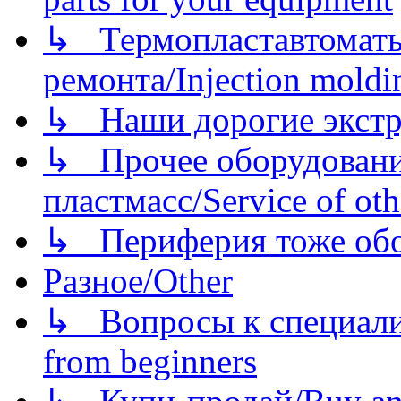
↳ Термопластавтоматы 
ремонта/Injection moldin
↳ Наши дорогие экстру
↳ Прочее оборудовани
пластмасс/Service of oth
↳ Периферия тоже обору
Разное/Other
↳ Вопросы к специали
from beginners