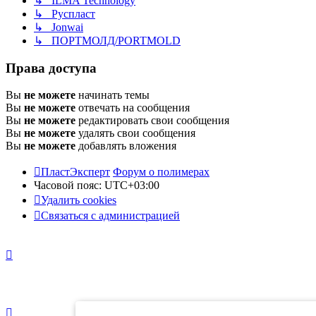
↳ ILMA Technology
↳ Руспласт
↳ Jonwai
↳ ПОРТМОЛД/PORTMOLD
Права доступа
Вы
не можете
начинать темы
Вы
не можете
отвечать на сообщения
Вы
не можете
редактировать свои сообщения
Вы
не можете
удалять свои сообщения
Вы
не можете
добавлять вложения
ПластЭксперт
Форум о полимерах
Часовой пояс:
UTC+03:00
Удалить cookies
Связаться с администрацией