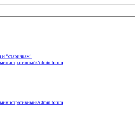
 и "старичкам"
министративный/Admin forum
министративный/Admin forum