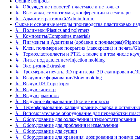
Общие вопросы
↳ Обсуждение новостей пластмасс и не только
↳ Выставки, симпозиумы, конференции и семинары
↳ Административный/Admin forum
Сырье и основные методы производства пластиковых изделий/
↳ Полимеры/Plastics and polymers
↳ Композиты/Сomposites materials
↳ Пигменты и Аддитивы (добавки к полимерам)/Pigments
↳ Клеи, полимерные покрытия (лакокраска) и печать/Glues, 
↳ Термоэластопласты и РТИ, а также и в том числе каучук
↳ Литье под давлением/Injection molding
↳ Экструзия/Extrusion
↳ Трехмерная печать, 3D принтеры, 3D сканирование/3D pr
↳ Выдувное формование/Blow molding
↳ Выдув ПЭТ преформ
↳ Выдув канистр
↳ Выдув флаконов
↳ Выдувное формование Прочие вопросы
↳ Термоформование, каландрование, сварка и остальные ме
↳ Вспомогательное оборудование для переработки пластмасс
↳ Оборудование для охлаждения и термостатирования
↳ Оборудование для дробления и измельчения
↳ Оборудование для сушки
↳ Оборудование для хранения, дозирования и подачи сы