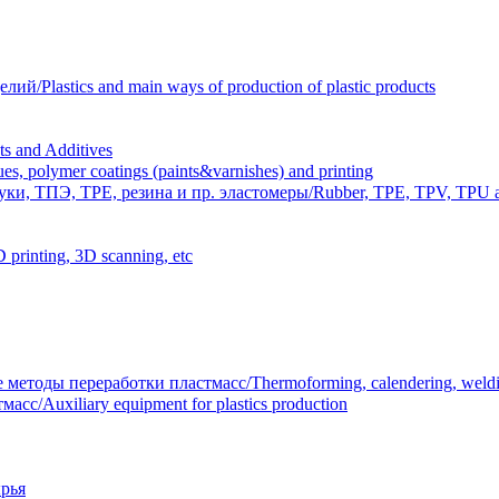
Plastics and main ways of production of plastic products
 and Additives
polymer coatings (paints&varnishes) and printing
и, ТПЭ, TPE, резина и пр. эластомеры/Rubber, TPE, TPV, TPU an
inting, 3D scanning, etc
тоды переработки пластмасс/Thermoforming, calendering, welding
/Auxiliary equipment for plastics production
рья