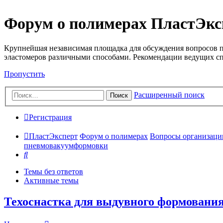
Форум о полимерах ПластЭкс
Крупнейшая независимая площадка для обсуждения вопросов п
эластомеров различными способами. Рекомендации ведущих с
Пропустить
Расширенный поиск
Поиск
Регистрация
ПластЭксперт
Форум о полимерах
Вопросы организации 
пневмовакуумформовки
Поиск
Темы без ответов
Активные темы
Техоснастка для выдувного формовани