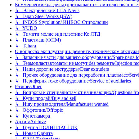
Коммерческие разделы (приглашаются заинтересованные орг
↳ Электрические ТПА Navis
↳ Japan Steel Works (JSW)
↳ INEOS Styrolution/ ИНЕОС Стиролюшн
↳ YUDO
↳ Тимити молдс энд плэстикс Ко ЛТД
↳ Пластмаш (ФПМ)
↳ Tahara
О вопросах эксплуатации, ремонте, техническом обслужива
↳ Запасные части для вашего оборудования/Spare parts fo
↳ Термопластавтоматы не могут без ремонта/Injection mold
↳ Наши дорогие экструдеры/Dear extruders
↳ Прочее оборудование для переработки пластмасс/Service o
↳ Периферия тоже оборудование/Service of auxiliaries
Разное/Other
↳ Вопросы к специалистам от начинающих/Questions fro
↳ Купи-продай/Buy and sell
↳ Ищу производителя/Manufacturer wanted
↳ Оффтопик/Offtopic
↳ Кунсткамера
Архив/Archive
↳ Группа ПОЛИПЛАСТИК
↳ Новая Орбита