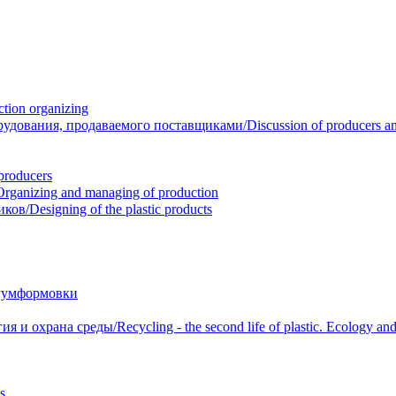
ion organizing
вания, продаваемого поставщиками/Discussion of producers and r
roducers
anizing and managing of production
/Designing of the plastic products
уумформовки
 охрана среды/Recycling - the second life of plastic. Ecology and 
s