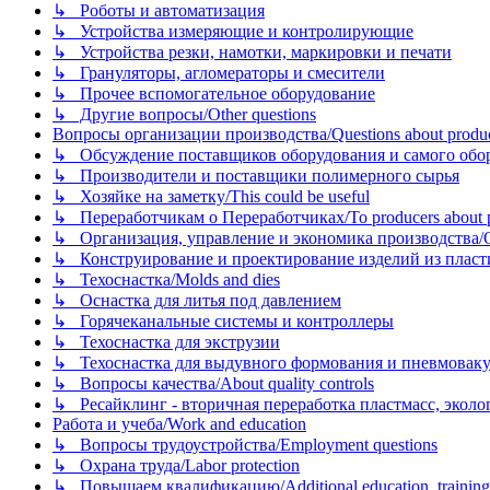
↳ Роботы и автоматизация
↳ Устройства измеряющие и контролирующие
↳ Устройства резки, намотки, маркировки и печати
↳ Грануляторы, агломераторы и смесители
↳ Прочее вспомогательное оборудование
↳ Другие вопросы/Other questions
Вопросы организации производства/Questions about product
↳ Обсуждение поставщиков оборудования и самого оборудо
↳ Производители и поставщики полимерного сырья
↳ Хозяйке на заметку/This could be useful
↳ Переработчикам о Переработчиках/To producers about p
↳ Организация, управление и экономика производства/Org
↳ Конструирование и проектирование изделий из пластиков
↳ Техоснастка/Molds and dies
↳ Оснастка для литья под давлением
↳ Горячеканальные системы и контроллеры
↳ Техоснастка для экструзии
↳ Техоснастка для выдувного формования и пневмовак
↳ Вопросы качества/About quality controls
↳ Ресайклинг - вторичная переработка пластмасс, экология и
Работа и учеба/Work and education
↳ Вопросы трудоустройства/Employment questions
↳ Охрана труда/Labor protection
↳ Повышаем квалификацию/Additional education, training