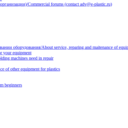
анизации)/Commercial forums (contact adv@e-plastic.ru)
нии оборудования/About service, reparing and maitenance of equi
r your equipment
ing machines need in repair
f other equipment for plastics
m beginners