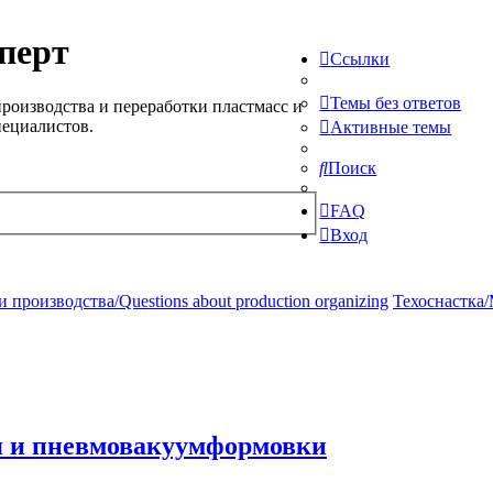
перт
Ссылки
Темы без ответов
роизводства и переработки пластмасс и
пециалистов.
Активные темы
Поиск
FAQ
Вход
производства/Questions about production organizing
Техоснастка/
я и пневмовакуумформовки