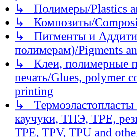
↳ Полимеры/Plastics a
↳ Композиты/Сomposite
↳ Пигменты и Аддитив
полимерам)/Pigments an
↳ Клеи, полимерные по
печать/Glues, polymer co
printing
↳ Термоэластопласты и
каучуки, ТПЭ, TPE, рез
TPE, TPV, TPU and other