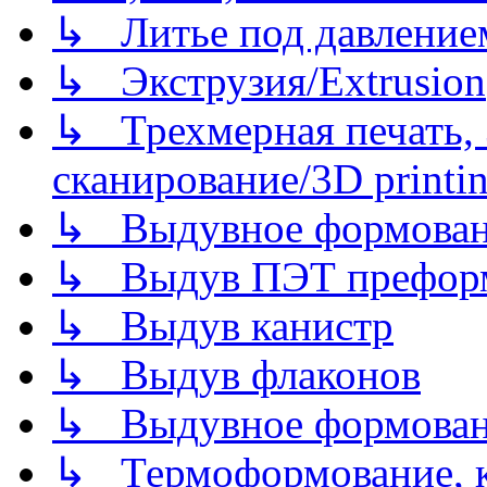
↳ Литье под давлением/
↳ Экструзия/Extrusion
↳ Трехмерная печать,
сканирование/3D printin
↳ Выдувное формован
↳ Выдув ПЭТ префор
↳ Выдув канистр
↳ Выдув флаконов
↳ Выдувное формован
↳ Термоформование, ка