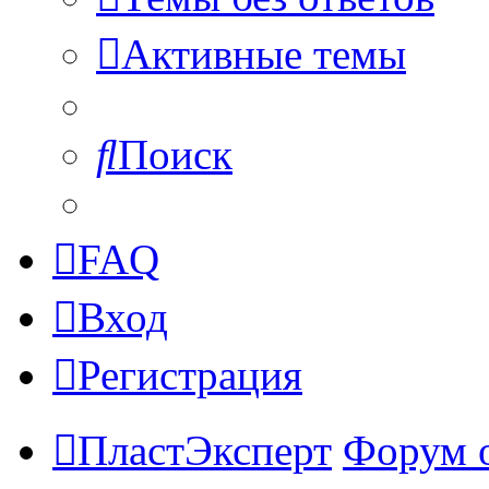
Активные темы
Поиск
FAQ
Вход
Регистрация
ПластЭксперт
Форум 