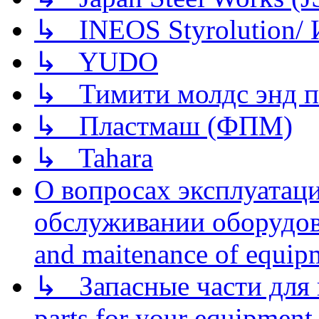
↳ INEOS Styrolution
↳ YUDO
↳ Тимити молдс энд п
↳ Пластмаш (ФПМ)
↳ Tahara
О вопросах эксплуатаци
обслуживании оборудова
and maitenance of equip
↳ Запасные части для 
parts for your equipment