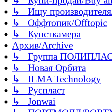
↳ Купи-продай/Buy and
↳ Ищу производителя/
↳ Оффтопик/Offtopic
↳ Кунсткамера
Архив/Archive
↳ Группа ПОЛИПЛА
↳ Новая Орбита
↳ ILMA Technology
↳ Руспласт
↳ Jonwai