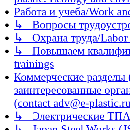
Работа и учеба/Work an
↳ Вопросы трудоустрой
↳ Охрана труда/Labor p
↳ Повышаем квалификац
trainings
Коммерческие разделы 
заинтересованные орга
(contact adv@e-plastic.r
↳ Электрические ТПА
↳ Japan Steel Works (