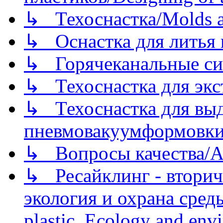
↳ Техоснастка/Molds a
↳ Оснастка для литья 
↳ Горячеканальные си
↳ Техоснастка для экс
↳ Техоснастка для вы
пневмовакуумформовк
↳ Вопросы качества/Abo
↳ Ресайклинг - вторич
экология и охрана среды/
plastic. Ecology and env