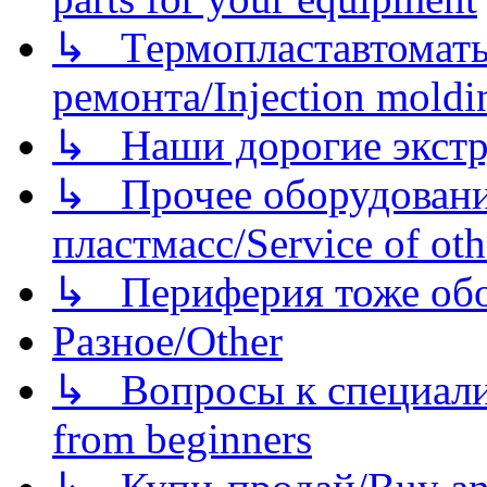
↳ Термопластавтоматы 
ремонта/Injection moldin
↳ Наши дорогие экстру
↳ Прочее оборудовани
пластмасс/Service of oth
↳ Периферия тоже обору
Разное/Other
↳ Вопросы к специали
from beginners