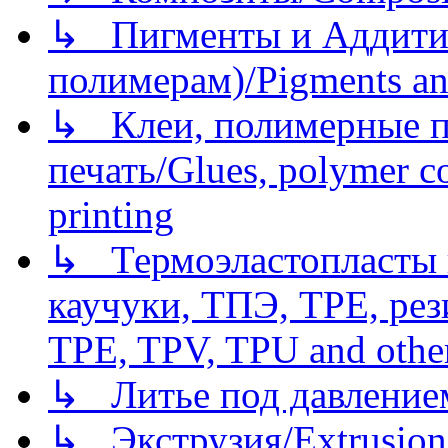
↳ Пигменты и Аддитив
полимерам)/Pigments an
↳ Клеи, полимерные по
печать/Glues, polymer co
printing
↳ Термоэластопласты и
каучуки, ТПЭ, TPE, рез
TPE, TPV, TPU and other
↳ Литье под давлением/
↳ Экструзия/Extrusion