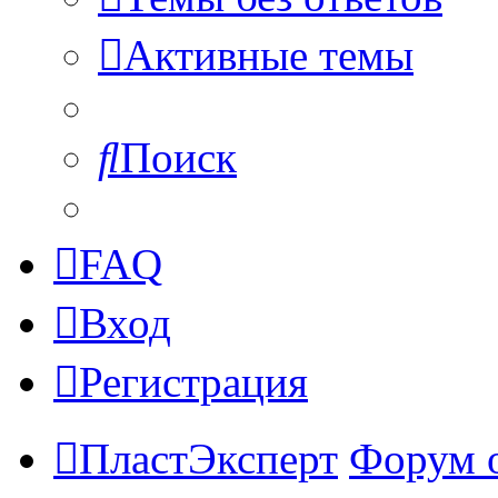
Активные темы
Поиск
FAQ
Вход
Регистрация
ПластЭксперт
Форум 