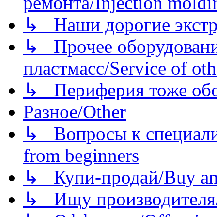
ремонта/Injection moldin
↳ Наши дорогие экстру
↳ Прочее оборудовани
пластмасс/Service of oth
↳ Периферия тоже обору
Разное/Other
↳ Вопросы к специали
from beginners
↳ Купи-продай/Buy and
↳ Ищу производителя/