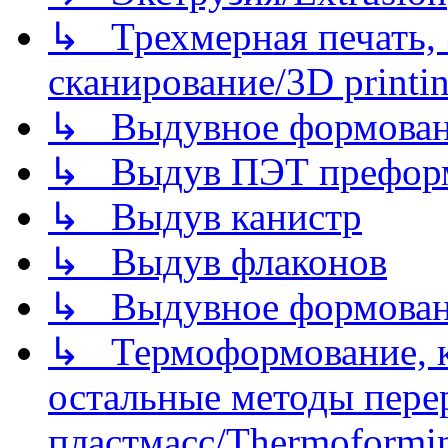
↳ Трехмерная печать,
сканирование/3D printin
↳ Выдувное формован
↳ Выдув ПЭТ префор
↳ Выдув канистр
↳ Выдув флаконов
↳ Выдувное формован
↳ Термоформование, ка
остальные методы пере
пластмасс/Thermoforming