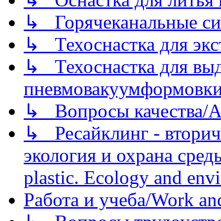
↳ Горячеканальные си
↳ Техоснастка для экс
↳ Техоснастка для вы
пневмовакуумформовк
↳ Вопросы качества/Abo
↳ Ресайклинг - вторич
экология и охрана среды/
plastic. Ecology and env
Работа и учеба/Work an