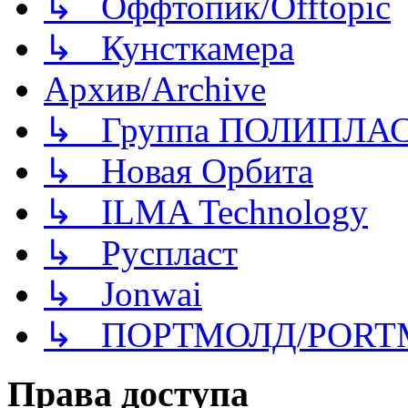
↳ Оффтопик/Offtopic
↳ Кунсткамера
Архив/Archive
↳ Группа ПОЛИПЛА
↳ Новая Орбита
↳ ILMA Technology
↳ Руспласт
↳ Jonwai
↳ ПОРТМОЛД/PORT
Права доступа