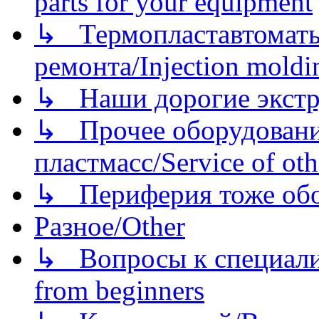
parts for your equipment
↳ Термопластавтоматы 
ремонта/Injection moldin
↳ Наши дорогие экстру
↳ Прочее оборудовани
пластмасс/Service of oth
↳ Периферия тоже обору
Разное/Other
↳ Вопросы к специали
from beginners