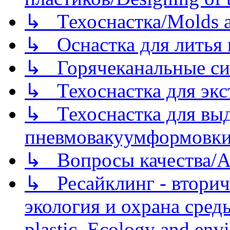
↳ Техоснастка/Molds a
↳ Оснастка для литья 
↳ Горячеканальные си
↳ Техоснастка для экс
↳ Техоснастка для вы
пневмовакуумформовк
↳ Вопросы качества/Abo
↳ Ресайклинг - вторич
экология и охрана среды/
plastic. Ecology and env