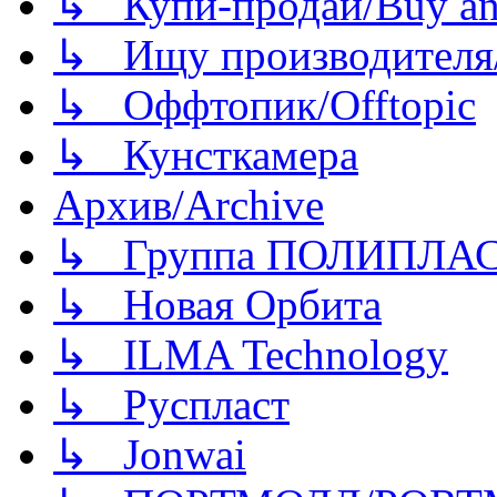
↳ Купи-продай/Buy and
↳ Ищу производителя/
↳ Оффтопик/Offtopic
↳ Кунсткамера
Архив/Archive
↳ Группа ПОЛИПЛА
↳ Новая Орбита
↳ ILMA Technology
↳ Руспласт
↳ Jonwai