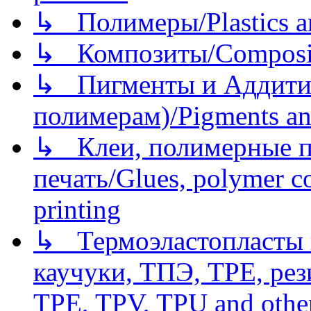
↳ Полимеры/Plastics a
↳ Композиты/Сomposite
↳ Пигменты и Аддитив
полимерам)/Pigments an
↳ Клеи, полимерные по
печать/Glues, polymer co
printing
↳ Термоэластопласты и
каучуки, ТПЭ, TPE, рез
TPE, TPV, TPU and other