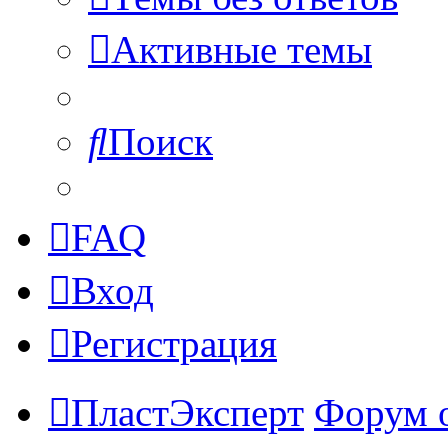
Активные темы
Поиск
FAQ
Вход
Регистрация
ПластЭксперт
Форум 