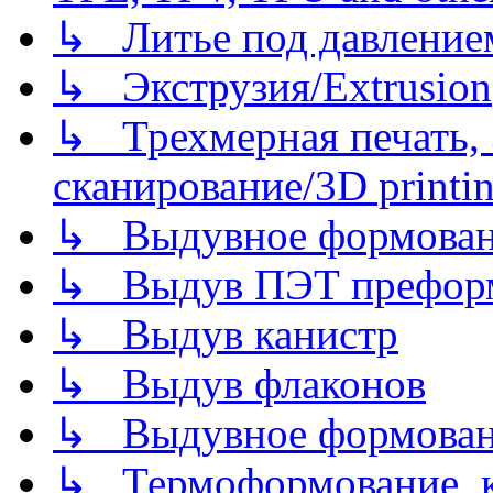
↳ Литье под давлением/
↳ Экструзия/Extrusion
↳ Трехмерная печать,
сканирование/3D printin
↳ Выдувное формован
↳ Выдув ПЭТ префор
↳ Выдув канистр
↳ Выдув флаконов
↳ Выдувное формован
↳ Термоформование, ка