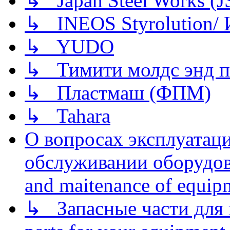
↳ Japan Steel Works (
↳ INEOS Styrolution
↳ YUDO
↳ Тимити молдс энд п
↳ Пластмаш (ФПМ)
↳ Tahara
О вопросах эксплуатаци
обслуживании оборудова
and maitenance of equip
↳ Запасные части для 