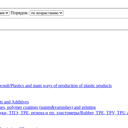
Порядок:
Plastics and main ways of production of plastic products
 and Additives
polymer coatings (paints&varnishes) and printing
и, ТПЭ, TPE, резина и пр. эластомеры/Rubber, TPE, TPV, TPU an