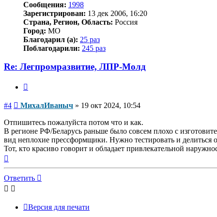
Сообщения:
1998
Зарегистрирован:
13 дек 2006, 16:20
Страна, Регион, Область:
Россия
Город:
МО
Благодарил (а):
25 раз
Поблагодарили:
245 раз
Re: Легпромразвитие, ЛПР-Молд
Цитата
Сообщение
#4
МихалИваныч
»
19 окт 2024, 10:54
Отпишитесь пожалуйста потом что и как.
В регионе РФ/Беларусь раньше было совсем плохо с изготовител
вид неплохие прессформщики. Нужно тестировать и делиться 
Тот, кто красиво говорит и обладает привлекательной наружно
Вернуться
к
началу
Ответить
Версия для печати