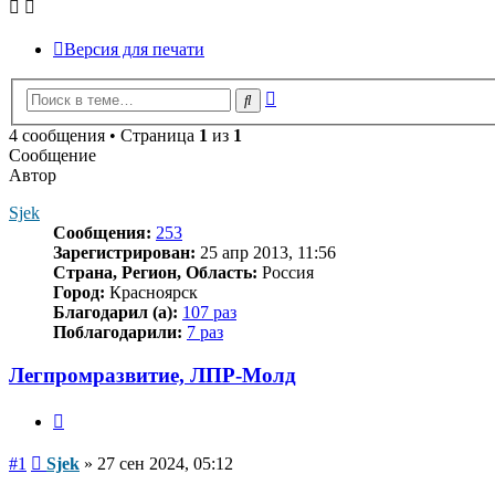
Версия для печати
Расширенный
Поиск
поиск
4 сообщения • Страница
1
из
1
Сообщение
Автор
Sjek
Сообщения:
253
Зарегистрирован:
25 апр 2013, 11:56
Страна, Регион, Область:
Россия
Город:
Красноярск
Благодарил (а):
107 раз
Поблагодарили:
7 раз
Легпромразвитие, ЛПР-Молд
Цитата
Сообщение
#1
Sjek
»
27 сен 2024, 05:12