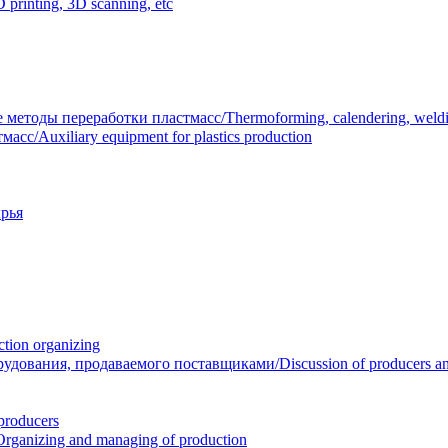
inting, 3D scanning, etc
тоды переработки пластмасс/Thermoforming, calendering, welding
/Auxiliary equipment for plastics production
рья
ion organizing
вания, продаваемого поставщиками/Discussion of producers and r
roducers
anizing and managing of production