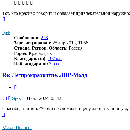
Тот, кто красиво говорит и обладает привлекательной наружно
Вернуться
к
началу
Sjek
Сообщения:
253
Зарегистрирован:
25 апр 2013, 11:56
Страна, Регион, Область:
Россия
Город:
Красноярск
Благодарил (а):
107 раз
Поблагодарили:
7 раз
Re: Легпромразвитие, ЛПР-Молд
Цитата
Сообщение
#3
Sjek
»
04 окт 2024, 03:42
Спасибо, за ответ. Форма не сложная и цену дают заманчивую, 
Вернуться
к
началу
МихалИваныч