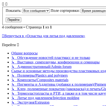
Показать:
Поле сортировки:
4 сообщения • Страница
1
из
1
Вернуться в «Оснастка для литья под давлением»
Перейти
Общие вопросы
↳ Обсуждение новостей пластмасс и не только
↳ Выставки, симпозиумы, конференции и семинары
↳ Административный/Admin forum
Сырье и основные методы производства пластиковых изделий/
↳ Полимеры/Plastics and polymers
↳ Композиты/Сomposites materials
↳ Пигменты и Аддитивы (добавки к полимерам)/Pigments
↳ Клеи, полимерные покрытия (лакокраска) и печать/Glues, 
↳ Термоэластопласты и РТИ, а также и в том числе каучук
↳ Литье под давлением/Injection molding
↳ Экструзия/Extrusion