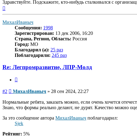
Здравствуйте. Подскажите, кто-нибудь сталкивался с организа
Вернуться
к
началу
МихалИваныч
Сообщения:
1998
Зарегистрирован:
13 дек 2006, 16:20
Страна, Регион, Область:
Россия
Город:
МО
Благодарил (а):
25 раз
Поблагодарили:
245 раз
Re: Легпромразвитие, ЛПР-Молд
Цитата
Сообщение
#2
МихалИваныч
»
28 сен 2024, 22:27
Нормальные ребята, заказать можно, если очень хочется отечес
Знаю, что формы реально делают, не дурят. Качество можно оц
За это сообщение автора
МихалИваныч
поблагодарил:
Sjek
Рейтинг:
5%