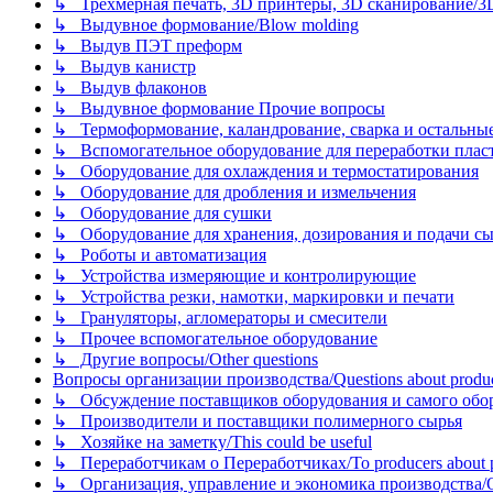
↳ Трехмерная печать, 3D принтеры, 3D сканирование/3D pr
↳ Выдувное формование/Blow molding
↳ Выдув ПЭТ преформ
↳ Выдув канистр
↳ Выдув флаконов
↳ Выдувное формование Прочие вопросы
↳ Термоформование, каландрование, сварка и остальные ме
↳ Вспомогательное оборудование для переработки пластмасс
↳ Оборудование для охлаждения и термостатирования
↳ Оборудование для дробления и измельчения
↳ Оборудование для сушки
↳ Оборудование для хранения, дозирования и подачи сы
↳ Роботы и автоматизация
↳ Устройства измеряющие и контролирующие
↳ Устройства резки, намотки, маркировки и печати
↳ Грануляторы, агломераторы и смесители
↳ Прочее вспомогательное оборудование
↳ Другие вопросы/Other questions
Вопросы организации производства/Questions about product
↳ Обсуждение поставщиков оборудования и самого оборудо
↳ Производители и поставщики полимерного сырья
↳ Хозяйке на заметку/This could be useful
↳ Переработчикам о Переработчиках/To producers about p
↳ Организация, управление и экономика производства/Org