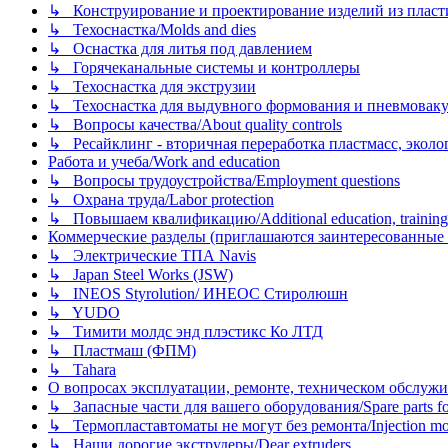
↳ Конструирование и проектирование изделий из пластиков
↳ Техоснастка/Molds and dies
↳ Оснастка для литья под давлением
↳ Горячеканальные системы и контроллеры
↳ Техоснастка для экструзии
↳ Техоснастка для выдувного формования и пневмовак
↳ Вопросы качества/About quality controls
↳ Ресайклинг - вторичная переработка пластмасс, экология и
Работа и учеба/Work and education
↳ Вопросы трудоустройства/Employment questions
↳ Охрана труда/Labor protection
↳ Повышаем квалификацию/Additional education, training
Коммерческие разделы (приглашаются заинтересованные орг
↳ Электрические ТПА Navis
↳ Japan Steel Works (JSW)
↳ INEOS Styrolution/ ИНЕОС Стиролюшн
↳ YUDO
↳ Тимити молдс энд плэстикс Ко ЛТД
↳ Пластмаш (ФПМ)
↳ Tahara
О вопросах эксплуатации, ремонте, техническом обслужива
↳ Запасные части для вашего оборудования/Spare parts fo
↳ Термопластавтоматы не могут без ремонта/Injection mold
↳ Наши дорогие экструдеры/Dear extruders