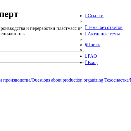
перт
Ссылки
Темы без ответов
роизводства и переработки пластмасс и
пециалистов.
Активные темы
Поиск
FAQ
Вход
производства/Questions about production organizing
Техоснастка/