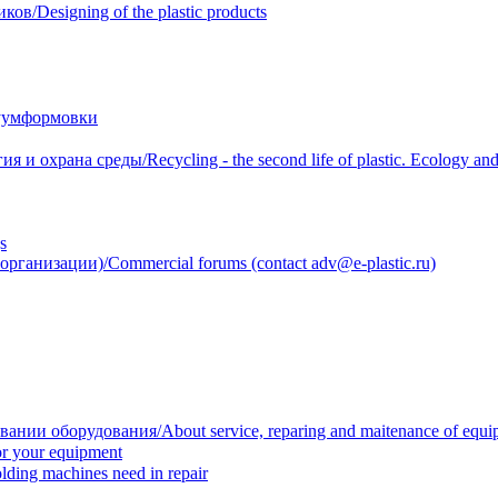
/Designing of the plastic products
уумформовки
 охрана среды/Recycling - the second life of plastic. Ecology and 
s
анизации)/Commercial forums (contact adv@e-plastic.ru)
нии оборудования/About service, reparing and maitenance of equi
r your equipment
ing machines need in repair