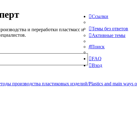
перт
Ссылки
Темы без ответов
роизводства и переработки пластмасс и
пециалистов.
Активные темы
Поиск
FAQ
Вход
ды производства пластиковых изделий/Plastics and main ways of pr