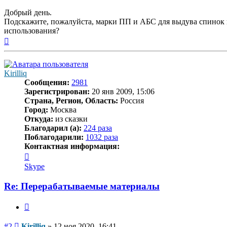
Добрый день.
Подскажите, пожалуйста, марки ПП и АБС для выдува спинок и 
использования?
Вернуться
к
началу
Kirilliq
Сообщения:
2981
Зарегистрирован:
20 янв 2009, 15:06
Страна, Регион, Область:
Россия
Город:
Москва
Откуда:
из сказки
Благодарил (а):
224 раза
Поблагодарили:
1032 раза
Контактная информация:
Контактная
информация
Skype
пользователя
Kirilliq
Re: Перерабатываемые материалы
Цитата
Сообщение
#2
Kirilliq
»
12 ноя 2020, 16:41