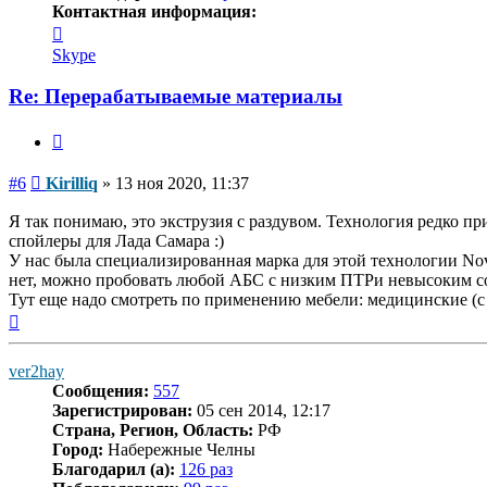
Контактная информация:
Контактная
информация
Skype
пользователя
Kirilliq
Re: Перерабатываемые материалы
Цитата
Сообщение
#6
Kirilliq
»
13 ноя 2020, 11:37
Я так понимаю, это экструзия с раздувом. Технология редко п
спойлеры для Лада Самара :)
У нас была специализированная марка для этой технологии Nov
нет, можно пробовать любой АБС с низким ПТРи невысоким со
Тут еще надо смотреть по применению мебели: медицинские (с
Вернуться
к
началу
ver2hay
Сообщения:
557
Зарегистрирован:
05 сен 2014, 12:17
Страна, Регион, Область:
РФ
Город:
Набережные Челны
Благодарил (а):
126 раз