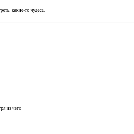
еть, какие-то чудеса.
я из чего .