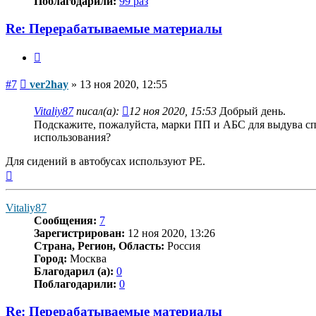
Поблагодарили:
99 раз
Re: Перерабатываемые материалы
Цитата
Сообщение
#7
ver2hay
»
13 ноя 2020, 12:55
Vitaliy87
писал(а):
12 ноя 2020, 15:53
Добрый день.
Подскажите, пожалуйста, марки ПП и АБС для выдува спин
использования?
Для сидений в автобусах используют PE.
Вернуться
к
началу
Vitaliy87
Сообщения:
7
Зарегистрирован:
12 ноя 2020, 13:26
Страна, Регион, Область:
Россия
Город:
Москва
Благодарил (а):
0
Поблагодарили:
0
Re: Перерабатываемые материалы