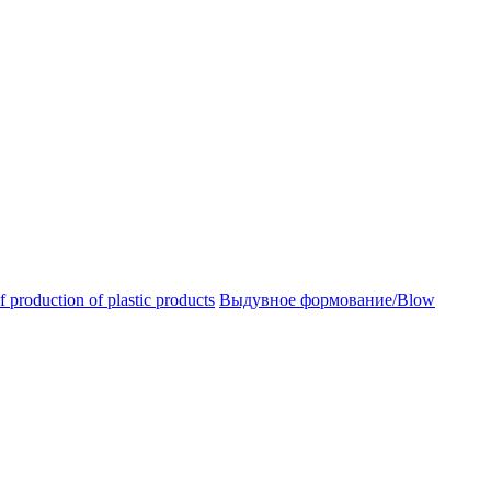
oduction of plastic products
Выдувное формование/Blow