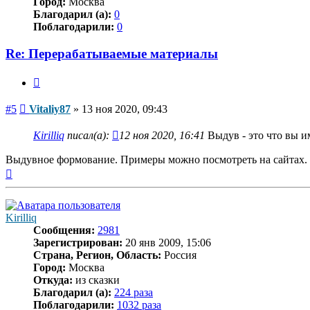
Город:
Москва
Благодарил (а):
0
Поблагодарили:
0
Re: Перерабатываемые материалы
Цитата
Сообщение
#5
Vitaliy87
»
13 ноя 2020, 09:43
Kirilliq
писал(а):
12 ноя 2020, 16:41
Выдув - это что вы и
Выдувное формование. Примеры можно посмотреть на сайтах. 
Вернуться
к
началу
Kirilliq
Сообщения:
2981
Зарегистрирован:
20 янв 2009, 15:06
Страна, Регион, Область:
Россия
Город:
Москва
Откуда:
из сказки
Благодарил (а):
224 раза
Поблагодарили:
1032 раза