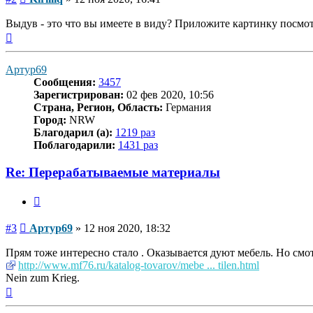
Выдув - это что вы имеете в виду? Приложите картинку посмотр
Вернуться
к
началу
Артур69
Сообщения:
3457
Зарегистрирован:
02 фев 2020, 10:56
Страна, Регион, Область:
Германия
Город:
NRW
Благодарил (а):
1219 раз
Поблагодарили:
1431 раз
Re: Перерабатываемые материалы
Цитата
Сообщение
#3
Артур69
»
12 ноя 2020, 18:32
Прям тоже интересно стало . Оказывается дуют мебель. Но смотр
http://www.mf76.ru/katalog-tovarov/mebe ... tilen.html
Nein zum Krieg.
Вернуться
к