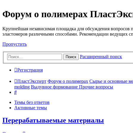
Форум о полимерах ПластЭкс
Крупнейшая независимая площадка для обсуждения вопросов п
эластомеров различными способами. Рекомендации ведущих с
Пропустить
Расширенный поиск
Поиск
Регистрация
ПластЭксперт
Форум о полимерах
Сырье и основные мето
molding
Выдувное формование Прочие вопросы
Поиск
Темы без ответов
Активные темы
Перерабатываемые материалы