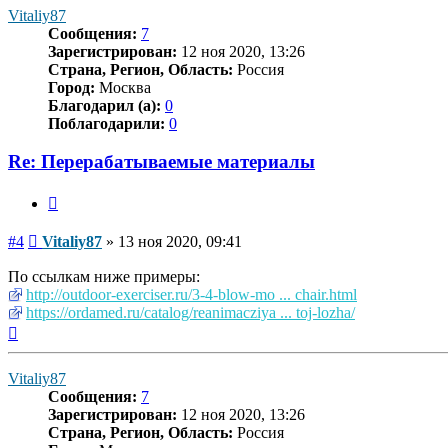
началу
Vitaliy87
Сообщения:
7
Зарегистрирован:
12 ноя 2020, 13:26
Страна, Регион, Область:
Россия
Город:
Москва
Благодарил (а):
0
Поблагодарили:
0
Re: Перерабатываемые материалы
Цитата
Сообщение
#4
Vitaliy87
»
13 ноя 2020, 09:41
По ссылкам ниже примеры:
http://outdoor-exerciser.ru/3-4-blow-mo ... chair.html
https://ordamed.ru/catalog/reanimacziya ... toj-lozha/
Вернуться
к
началу
Vitaliy87
Сообщения:
7
Зарегистрирован:
12 ноя 2020, 13:26
Страна, Регион, Область:
Россия