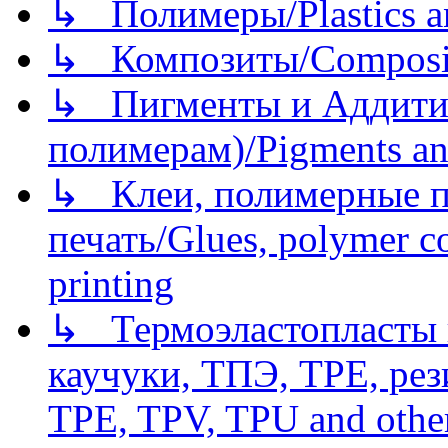
↳ Полимеры/Plastics a
↳ Композиты/Сomposite
↳ Пигменты и Аддитив
полимерам)/Pigments an
↳ Клеи, полимерные по
печать/Glues, polymer co
printing
↳ Термоэластопласты и
каучуки, ТПЭ, TPE, рез
TPE, TPV, TPU and other