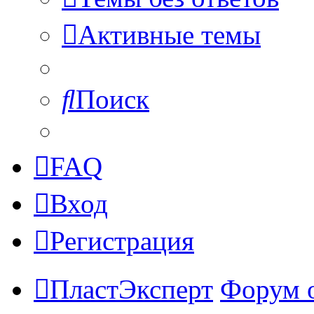
Активные темы
Поиск
FAQ
Вход
Регистрация
ПластЭксперт
Форум 