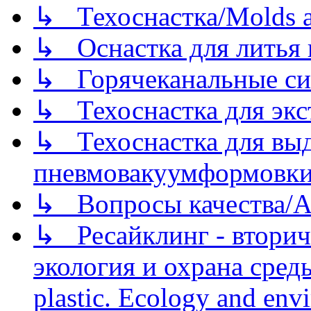
↳ Техоснастка/Molds a
↳ Оснастка для литья 
↳ Горячеканальные си
↳ Техоснастка для экс
↳ Техоснастка для вы
пневмовакуумформовк
↳ Вопросы качества/Abo
↳ Ресайклинг - вторич
экология и охрана среды/
plastic. Ecology and env