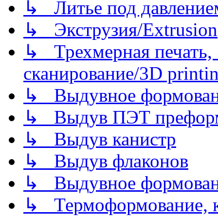
↳ Литье под давлением/
↳ Экструзия/Extrusion
↳ Трехмерная печать,
сканирование/3D printin
↳ Выдувное формован
↳ Выдув ПЭТ префор
↳ Выдув канистр
↳ Выдув флаконов
↳ Выдувное формован
↳ Термоформование, ка