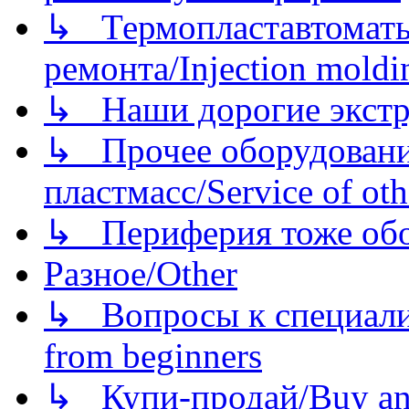
↳ Термопластавтоматы 
ремонта/Injection moldin
↳ Наши дорогие экстру
↳ Прочее оборудовани
пластмасс/Service of oth
↳ Периферия тоже обору
Разное/Other
↳ Вопросы к специали
from beginners
↳ Купи-продай/Buy and