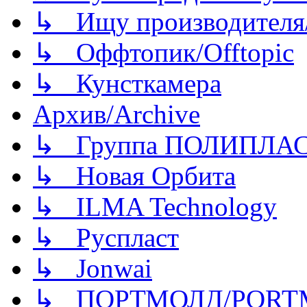
↳ Ищу производителя/
↳ Оффтопик/Offtopic
↳ Кунсткамера
Архив/Archive
↳ Группа ПОЛИПЛА
↳ Новая Орбита
↳ ILMA Technology
↳ Руспласт
↳ Jonwai
↳ ПОРТМОЛД/PORT