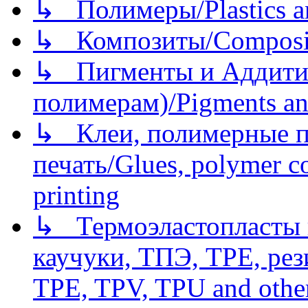
↳ Полимеры/Plastics a
↳ Композиты/Сomposite
↳ Пигменты и Аддитив
полимерам)/Pigments an
↳ Клеи, полимерные по
печать/Glues, polymer co
printing
↳ Термоэластопласты и
каучуки, ТПЭ, TPE, рез
TPE, TPV, TPU and other