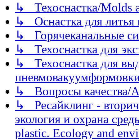
↳ Техоснастка/Molds a
↳ Оснастка для литья 
↳ Горячеканальные си
↳ Техоснастка для экс
↳ Техоснастка для вы
пневмовакуумформовк
↳ Вопросы качества/Abo
↳ Ресайклинг - вторич
экология и охрана среды/
plastic. Ecology and env