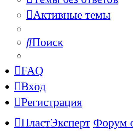
Активные темы
Поиск
FAQ
Вход
Регистрация
ПластЭксперт
Форум 