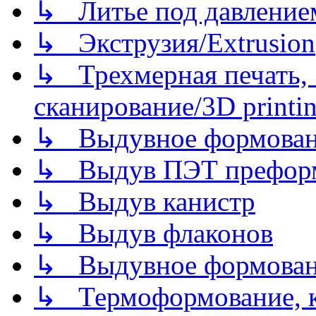
↳ Литье под давлением/
↳ Экструзия/Extrusion
↳ Трехмерная печать,
сканирование/3D printin
↳ Выдувное формован
↳ Выдув ПЭТ префор
↳ Выдув канистр
↳ Выдув флаконов
↳ Выдувное формован
↳ Термоформование, ка