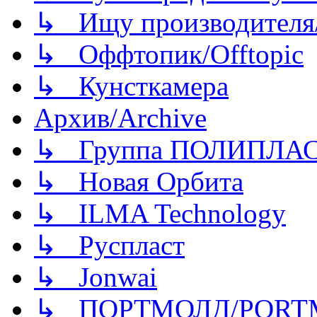
↳ Ищу производителя/
↳ Оффтопик/Offtopic
↳ Кунсткамера
Архив/Archive
↳ Группа ПОЛИПЛА
↳ Новая Орбита
↳ ILMA Technology
↳ Руспласт
↳ Jonwai
↳ ПОРТМОЛД/PORT