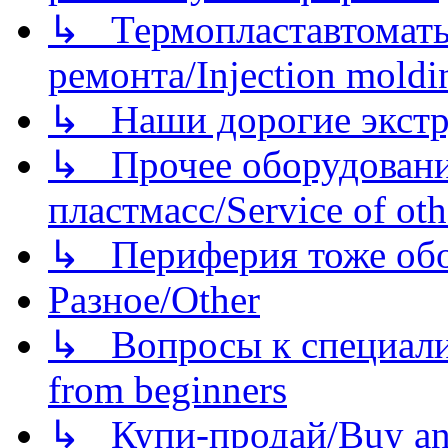
↳ Термопластавтоматы 
ремонта/Injection moldin
↳ Наши дорогие экстру
↳ Прочее оборудовани
пластмасс/Service of oth
↳ Периферия тоже обору
Разное/Other
↳ Вопросы к специали
from beginners
↳ Купи-продай/Buy and