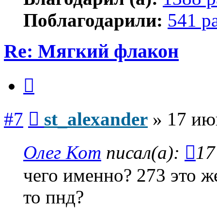
Поблагодарили:
541 р
Re: Мягкий флакон
Цитата
Сообщение
#7
st_alexander
»
17 ию
Олег Кот
писал(а):
17
чего именно? 273 это ж
то пнд?