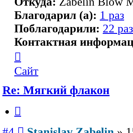
Откуда:
Zabelin Blow M
Благодарил (а):
1 раз
Поблагодарили:
22 раз
Контактная информац
Контактная
информация
пользователя
Stanislav
Сайт
Zabelin
Re: Мягкий флакон
Цитата
Сообщение
#4
Stanislav Zabelin
»
1