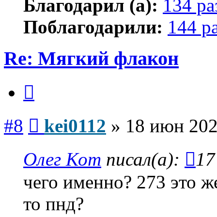
Благодарил (а):
134 ра
Поблагодарили:
144 р
Re: Мягкий флакон
Цитата
Сообщение
#8
kei0112
»
18 июн 202
Олег Кот
писал(а):
17
чего именно? 273 это ж
то пнд?