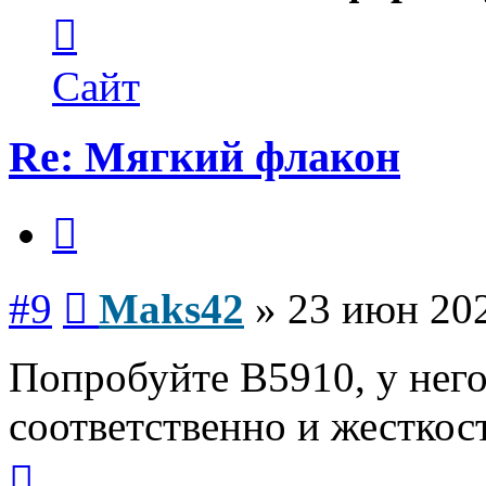
Контактная
информация
пользователя
Maks42
Сайт
Re: Мягкий флакон
Цитата
Сообщение
#9
Maks42
»
23 июн 202
Попробуйте В5910, у него
соответственно и жесткост
Вернуться
к