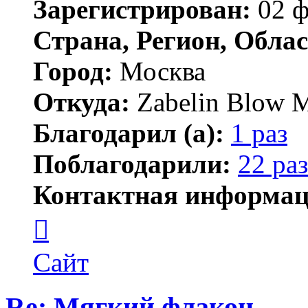
Зарегистрирован:
02 ф
Страна, Регион, Облас
Город:
Москва
Откуда:
Zabelin Blow M
Благодарил (а):
1 раз
Поблагодарили:
22 раз
Контактная информац
Контактная
информация
пользователя
Stanislav
Сайт
Zabelin
Re: Мягкий флакон