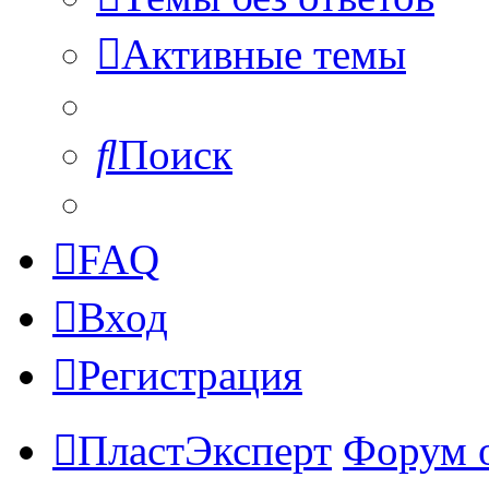
Активные темы
Поиск
FAQ
Вход
Регистрация
ПластЭксперт
Форум 