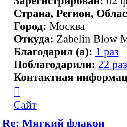
Зарегистрирован:
02 ф
Страна, Регион, Облас
Город:
Москва
Откуда:
Zabelin Blow M
Благодарил (а):
1 раз
Поблагодарили:
22 раз
Контактная информац
Контактная
информация
пользователя
Stanislav
Сайт
Zabelin
Re: Мягкий флакон