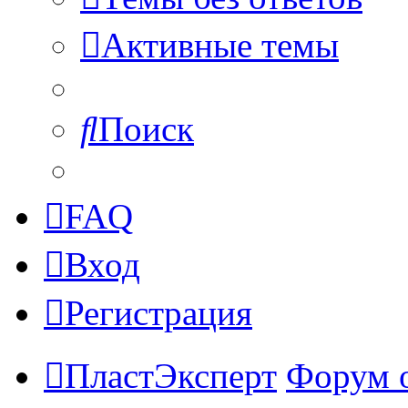
Активные темы
Поиск
FAQ
Вход
Регистрация
ПластЭксперт
Форум 