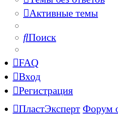
Активные темы
Поиск
FAQ
Вход
Регистрация
ПластЭксперт
Форум 