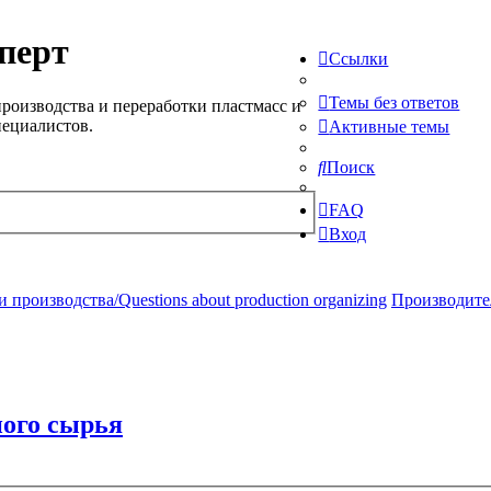
перт
Ссылки
Темы без ответов
роизводства и переработки пластмасс и
пециалистов.
Активные темы
Поиск
FAQ
Вход
производства/Questions about production organizing
Производите
ого сырья