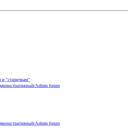
 и "старичкам"
министративный/Admin forum
министративный/Admin forum