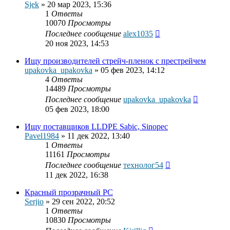
Sjek
»
20 мар 2023, 15:36
1
Ответы
10070
Просмотры
Последнее сообщение
alex1035
20 ноя 2023, 14:53
Ищу производителей стрейч-пленок с престрейчем
upakovka_upakovka
»
05 фев 2023, 14:12
4
Ответы
14489
Просмотры
Последнее сообщение
upakovka_upakovka
05 фев 2023, 18:00
Ищу поставщиков LLDPE Sabic, Sinopec
Pavel1984
»
11 дек 2022, 13:40
1
Ответы
11161
Просмотры
Последнее сообщение
технолог54
11 дек 2022, 16:38
Красный прозрачный PC
Serjio
»
29 сен 2022, 20:52
1
Ответы
10830
Просмотры