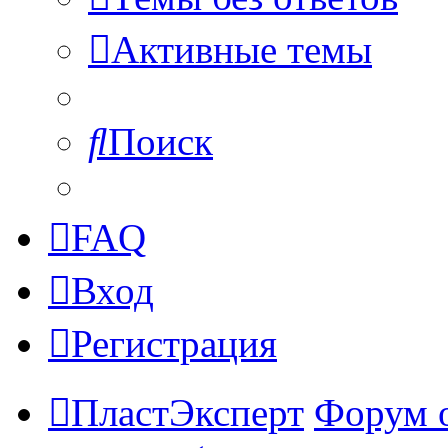
Активные темы
Поиск
FAQ
Вход
Регистрация
ПластЭксперт
Форум 