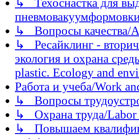
↳ Техоснастка для вы
пневмовакуумформовк
↳ Вопросы качества/Abo
↳ Ресайклинг - вторич
экология и охрана среды/
plastic. Ecology and env
Работа и учеба/Work an
↳ Вопросы трудоустрой
↳ Охрана труда/Labor p
↳ Повышаем квалификац