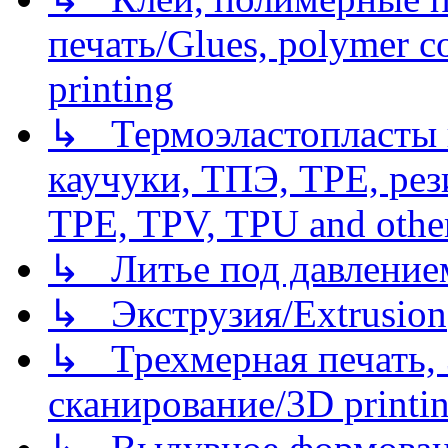
печать/Glues, polymer co
printing
↳ Термоэластопласты и
каучуки, ТПЭ, TPE, рез
TPE, TPV, TPU and other
↳ Литье под давлением/
↳ Экструзия/Extrusion
↳ Трехмерная печать,
сканирование/3D printin