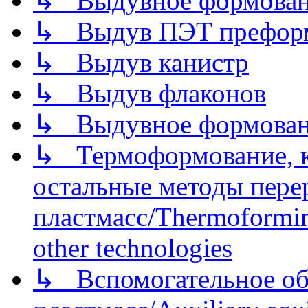
↳ Выдувное формован
↳ Выдув ПЭТ префор
↳ Выдув канистр
↳ Выдув флаконов
↳ Выдувное формован
↳ Термоформование, ка
остальные методы пере
пластмасс/Thermoforming
other technologies
↳ Вспомогательное об