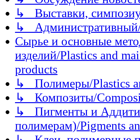
↳ Выставки, симпозиу
↳ Административный/
Сырье и основные мето
изделий/Plastics and mai
products
↳ Полимеры/Plastics a
↳ Композиты/Сomposite
↳ Пигменты и Аддитив
полимерам)/Pigments an
↳ Клеи, полимерные по