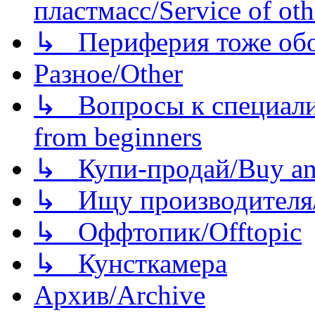
пластмасс/Service of oth
↳ Периферия тоже обору
Разное/Other
↳ Вопросы к специали
from beginners
↳ Купи-продай/Buy and
↳ Ищу производителя/
↳ Оффтопик/Offtopic
↳ Кунсткамера
Архив/Archive