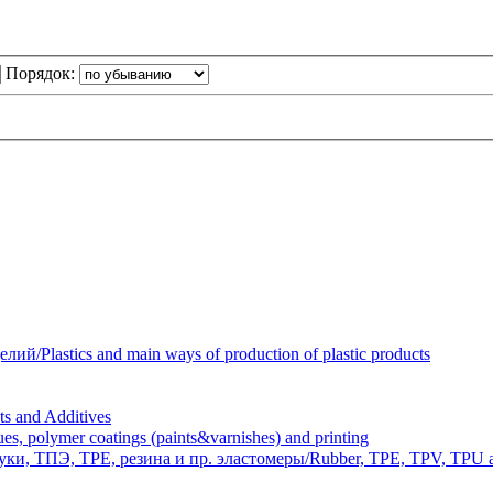
Порядок:
Plastics and main ways of production of plastic products
 and Additives
polymer coatings (paints&varnishes) and printing
и, ТПЭ, TPE, резина и пр. эластомеры/Rubber, TPE, TPV, TPU an