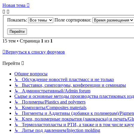
Новая тема
Показать:
Поле сортировки:
15 тем • Страница
1
из
1
Вернуться к списку форумов
Перейти
Общие вопросы
↳ Обсуждение новостей пластмасс и не только
↳ Выставки, симпозиумы, конференции и семинары
↳ Административный/Admin forum
Сырье и основные методы производства пластиковых изделий/
↳ Полимеры/Plastics and polymers
↳ Композиты/Сomposites materials
↳ Пигменты и Аддитивы (добавки к полимерам)/Pigments
↳ Клеи, полимерные покрытия (лакокраска) и печать/Glues, 
↳ Термоэластопласты и РТИ, а также и в том числе каучук
↳ Литье под давлением/Injection molding