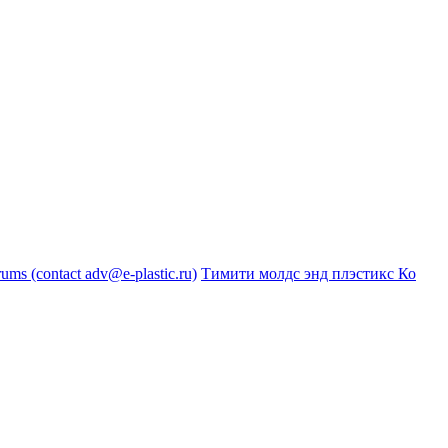
s (contact adv@e-plastic.ru)
Тимити молдс энд плэстикс Ко