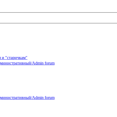
 и "старичкам"
министративный/Admin forum
министративный/Admin forum