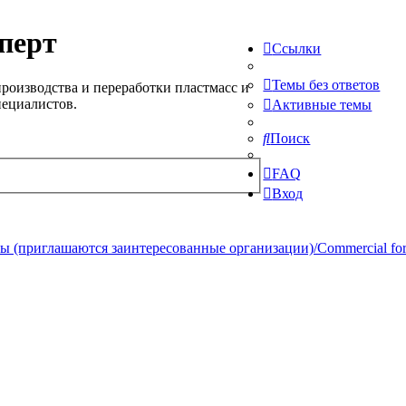
перт
Ссылки
Темы без ответов
роизводства и переработки пластмасс и
пециалистов.
Активные темы
Поиск
FAQ
Вход
 (приглашаются заинтересованные организации)/Commercial forum