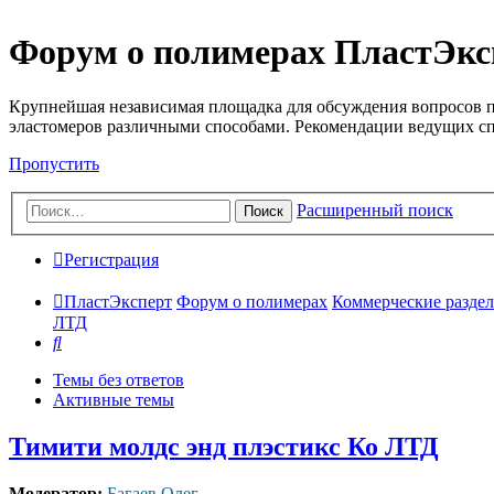
Форум о полимерах ПластЭкс
Крупнейшая независимая площадка для обсуждения вопросов п
эластомеров различными способами. Рекомендации ведущих с
Пропустить
Расширенный поиск
Поиск
Регистрация
ПластЭксперт
Форум о полимерах
Коммерческие разделы
ЛТД
Поиск
Темы без ответов
Активные темы
Тимити молдс энд плэстикс Ко ЛТД
Модератор:
Багаев Олег