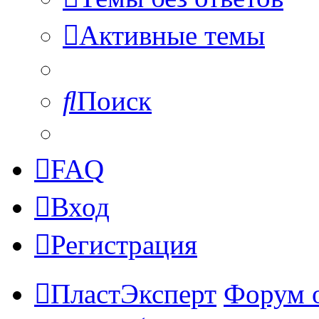
Активные темы
Поиск
FAQ
Вход
Регистрация
ПластЭксперт
Форум 