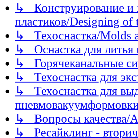
↳ Конструирование и п
пластиков/Designing of t
↳ Техоснастка/Molds a
↳ Оснастка для литья 
↳ Горячеканальные си
↳ Техоснастка для экс
↳ Техоснастка для вы
пневмовакуумформовк
↳ Вопросы качества/Abo
↳ Ресайклинг - вторич