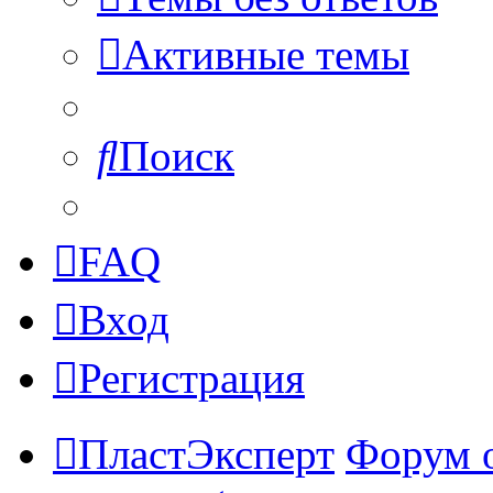
Активные темы
Поиск
FAQ
Вход
Регистрация
ПластЭксперт
Форум 