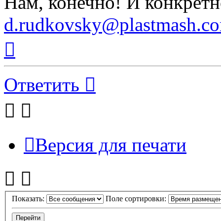
Нам, конечно! И конкретн
d.rudkovsky@plastmash.c
Вернуться
к
началу
Ответить
Версия для печати
Показать:
Поле сортировки: