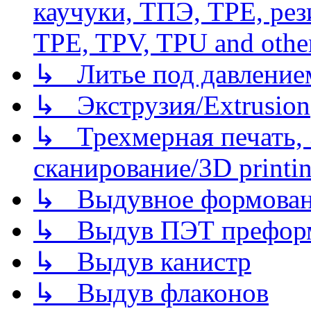
каучуки, ТПЭ, TPE, рез
TPE, TPV, TPU and other
↳ Литье под давлением/
↳ Экструзия/Extrusion
↳ Трехмерная печать,
сканирование/3D printin
↳ Выдувное формован
↳ Выдув ПЭТ префор
↳ Выдув канистр
↳ Выдув флаконов