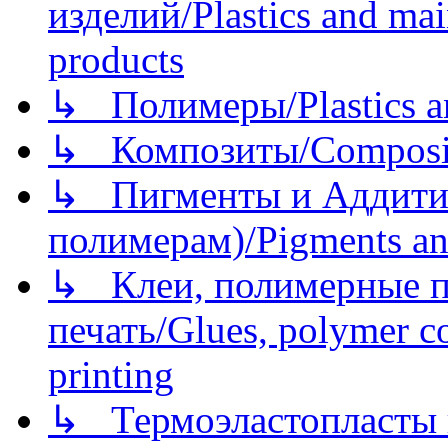
изделий/Plastics and mai
products
↳ Полимеры/Plastics a
↳ Композиты/Сomposite
↳ Пигменты и Аддитив
полимерам)/Pigments an
↳ Клеи, полимерные по
печать/Glues, polymer co
printing
↳ Термоэластопласты и