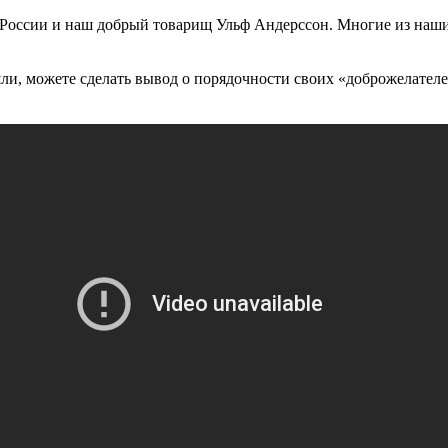
России и наш добрый товарищ Ульф Андерссон. Многие из наших
ошли, можете сделать вывод о порядочности своих «доброжелате