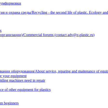
уумформовки
 охрана среды/Recycling - the second life of plastic. Ecology and 
s
анизации)/Commercial forums (contact adv@e-plastic.ru)
нии оборудования/About service, reparing and maitenance of equi
r your equipment
ing machines need in repair
f other equipment for plastics
m beginners