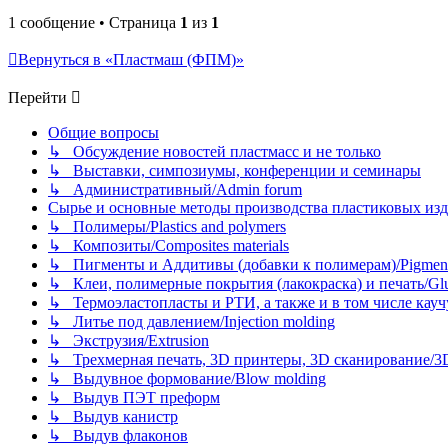
1 сообщение • Страница
1
из
1
Вернуться в «Пластмаш (ФПМ)»
Перейти
Общие вопросы
↳ Обсуждение новостей пластмасс и не только
↳ Выставки, симпозиумы, конференции и семинары
↳ Административный/Admin forum
Сырье и основные методы производства пластиковых изделий/
↳ Полимеры/Plastics and polymers
↳ Композиты/Сomposites materials
↳ Пигменты и Аддитивы (добавки к полимерам)/Pigments
↳ Клеи, полимерные покрытия (лакокраска) и печать/Glues, 
↳ Термоэластопласты и РТИ, а также и в том числе каучук
↳ Литье под давлением/Injection molding
↳ Экструзия/Extrusion
↳ Трехмерная печать, 3D принтеры, 3D сканирование/3D pr
↳ Выдувное формование/Blow molding
↳ Выдув ПЭТ преформ
↳ Выдув канистр
↳ Выдув флаконов