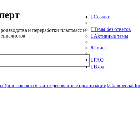
перт
Ссылки
Темы без ответов
роизводства и переработки пластмасс и
пециалистов.
Активные темы
Поиск
FAQ
Вход
 (приглашаются заинтересованные организации)/Commercial forum