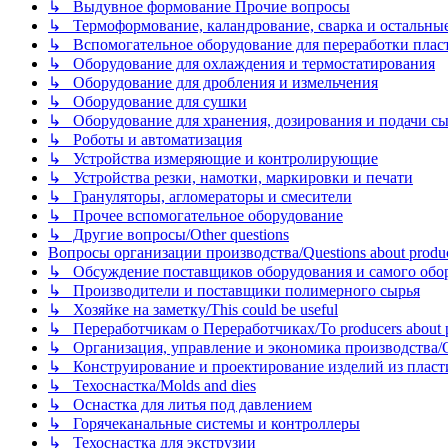
↳ Выдувное формование Прочие вопросы
↳ Термоформование, каландрование, сварка и остальные ме
↳ Вспомогательное оборудование для переработки пластмасс
↳ Оборудование для охлаждения и термостатирования
↳ Оборудование для дробления и измельчения
↳ Оборудование для сушки
↳ Оборудование для хранения, дозирования и подачи сы
↳ Роботы и автоматизация
↳ Устройства измеряющие и контролирующие
↳ Устройства резки, намотки, маркировки и печати
↳ Грануляторы, агломераторы и смесители
↳ Прочее вспомогательное оборудование
↳ Другие вопросы/Other questions
Вопросы организации производства/Questions about product
↳ Обсуждение поставщиков оборудования и самого оборудо
↳ Производители и поставщики полимерного сырья
↳ Хозяйке на заметку/This could be useful
↳ Переработчикам о Переработчиках/To producers about p
↳ Организация, управление и экономика производства/Org
↳ Конструирование и проектирование изделий из пластиков
↳ Техоснастка/Molds and dies
↳ Оснастка для литья под давлением
↳ Горячеканальные системы и контроллеры
↳ Техоснастка для экструзии