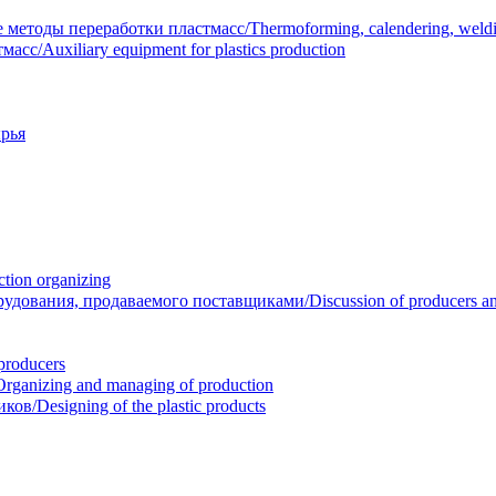
тоды переработки пластмасс/Thermoforming, calendering, welding
/Auxiliary equipment for plastics production
рья
ion organizing
вания, продаваемого поставщиками/Discussion of producers and r
roducers
anizing and managing of production
/Designing of the plastic products