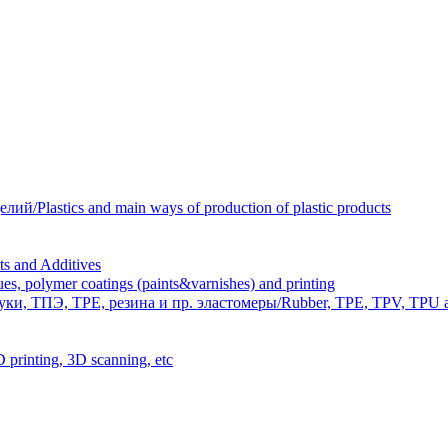
Plastics and main ways of production of plastic products
 and Additives
polymer coatings (paints&varnishes) and printing
и, ТПЭ, TPE, резина и пр. эластомеры/Rubber, TPE, TPV, TPU an
inting, 3D scanning, etc