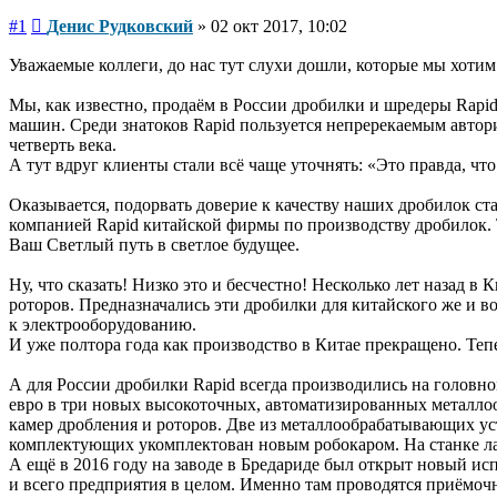
Сообщение
#1
Денис Рудковский
»
02 окт 2017, 10:02
Уважаемые коллеги, до нас тут слухи дошли, которые мы хотим 
Мы, как известно, продаём в России дробилки и шредеры Rapid 
машин. Среди знатоков Rapid пользуется непререкаемым автори
четверть века.
А тут вдруг клиенты стали всё чаще уточнять: «Это правда, чт
Оказывается, подорвать доверие к качеству наших дробилок ста
компанией Rapid китайской фирмы по производству дробилок. Та
Ваш Светлый путь в светлое будущее.
Ну, что сказать! Низко это и бесчестно! Несколько лет назад 
роторов. Предназначались эти дробилки для китайского же и во
к электрооборудованию.
И уже полтора года как производство в Китае прекращено. Теп
А для России дробилки Rapid всегда производились на головном
евро в три новых высокоточных, автоматизированных металло
камер дробления и роторов. Две из металлообрабатывающих уст
комплектующих укомплектован новым робокаром. На станке л
А ещё в 2016 году на заводе в Бредариде был открыт новый и
и всего предприятия в целом. Именно там проводятся приёмоч