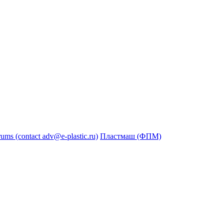
s (contact adv@e-plastic.ru)
Пластмаш (ФПМ)