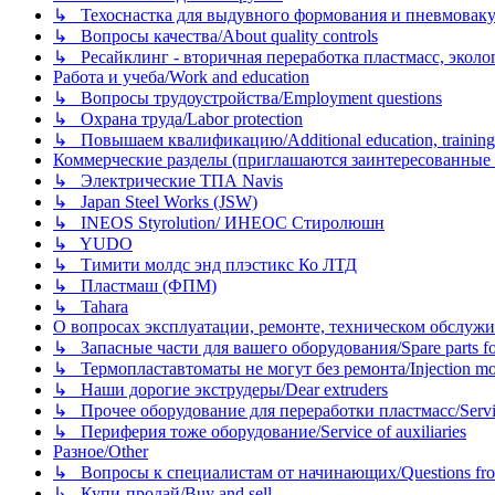
↳ Техоснастка для выдувного формования и пневмовак
↳ Вопросы качества/About quality controls
↳ Ресайклинг - вторичная переработка пластмасс, экология и
Работа и учеба/Work and education
↳ Вопросы трудоустройства/Employment questions
↳ Охрана труда/Labor protection
↳ Повышаем квалификацию/Additional education, training
Коммерческие разделы (приглашаются заинтересованные орг
↳ Электрические ТПА Navis
↳ Japan Steel Works (JSW)
↳ INEOS Styrolution/ ИНЕОС Стиролюшн
↳ YUDO
↳ Тимити молдс энд плэстикс Ко ЛТД
↳ Пластмаш (ФПМ)
↳ Tahara
О вопросах эксплуатации, ремонте, техническом обслужива
↳ Запасные части для вашего оборудования/Spare parts fo
↳ Термопластавтоматы не могут без ремонта/Injection mold
↳ Наши дорогие экструдеры/Dear extruders
↳ Прочее оборудование для переработки пластмасс/Service o
↳ Периферия тоже оборудование/Service of auxiliaries
Разное/Other
↳ Вопросы к специалистам от начинающих/Questions fro
↳ Купи-продай/Buy and sell