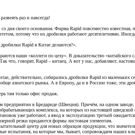
развеять раз и навсегда!
со дня своего основания. Фирма Rapid повсеместно известная, п
тетом, потому что их дробилки работают десятилетиями. Иногда
о дробилки Rapid в Китае делаются?».
раются наши «коллеги по цеху». В доказательство «китайского с
к что, говорят, Rapid – китаец. А вот у нас, добавляют, настоя
в Китае, действительно, собирались дробилки Rapid из маленьки
обще азиатского рынка. А в Европу, да и в Россию тоже, эти дро
ерь там только офис продаж.
 предприятии в Бредариде (Швеция). Причём, на одном заводе, о
обрабатывающих комплекса, на которых из настоящей шведской 
ановок уже работают, а ввод в эксплуатацию третьей ожидается
азерной резки придаются формы листовым элементам.
спытательный центр для новых образцов продукции, что значите
ные испытания, на которые мы, бывает, сопровождаем наших кли