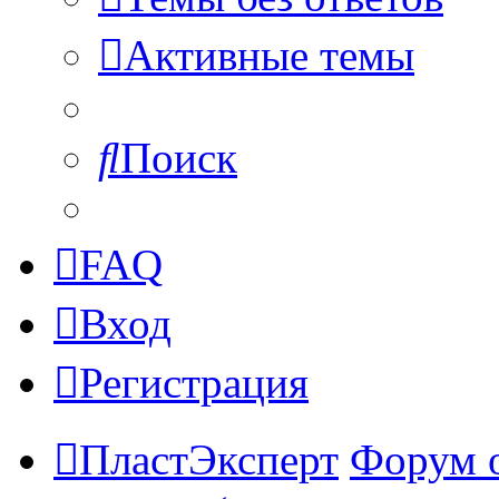
Активные темы
Поиск
FAQ
Вход
Регистрация
ПластЭксперт
Форум 