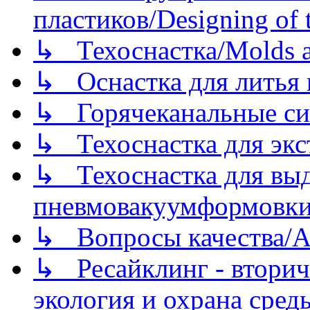
пластиков/Designing of t
↳ Техоснастка/Molds a
↳ Оснастка для литья 
↳ Горячеканальные си
↳ Техоснастка для экс
↳ Техоснастка для вы
пневмовакуумформовк
↳ Вопросы качества/Abo
↳ Ресайклинг - вторич
экология и охрана среды/