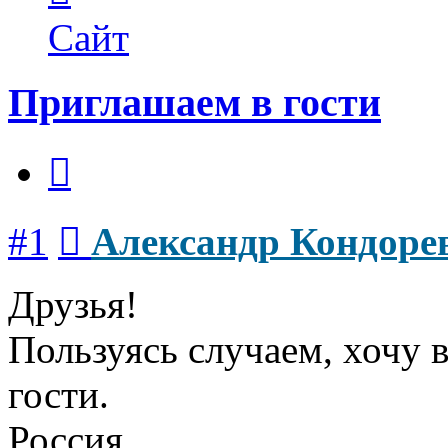
пользователя
Александр
Сайт
Кондорев
Приглашаем в гости
Цитата
Сообщение
#1
Александр Кондоре
Друзья!
Пользуясь случаем, хочу в
гости.
Россия