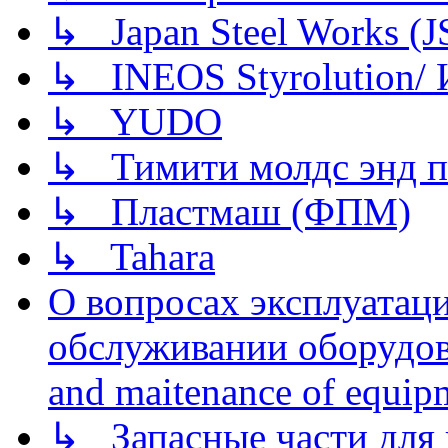
↳ Japan Steel Works (
↳ INEOS Styrolution
↳ YUDO
↳ Тимити молдс энд п
↳ Пластмаш (ФПМ)
↳ Tahara
О вопросах эксплуатаци
обслуживании оборудова
and maitenance of equip
↳ Запасные части для 