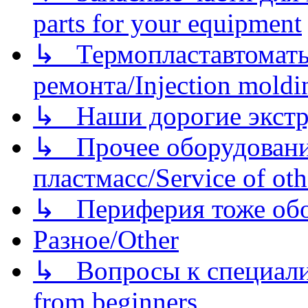
parts for your equipment
↳ Термопластавтоматы 
ремонта/Injection moldin
↳ Наши дорогие экстру
↳ Прочее оборудовани
пластмасс/Service of oth
↳ Периферия тоже обору
Разное/Other
↳ Вопросы к специали
from beginners