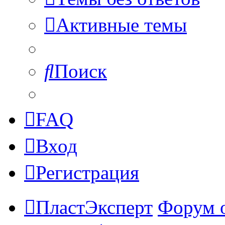
Активные темы
Поиск
FAQ
Вход
Регистрация
ПластЭксперт
Форум 