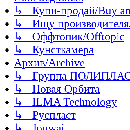
↳ Купи-продай/Buy and
↳ Ищу производителя/
↳ Оффтопик/Offtopic
↳ Кунсткамера
Архив/Archive
↳ Группа ПОЛИПЛА
↳ Новая Орбита
↳ ILMA Technology
↳ Руспласт
↳ Jonwai