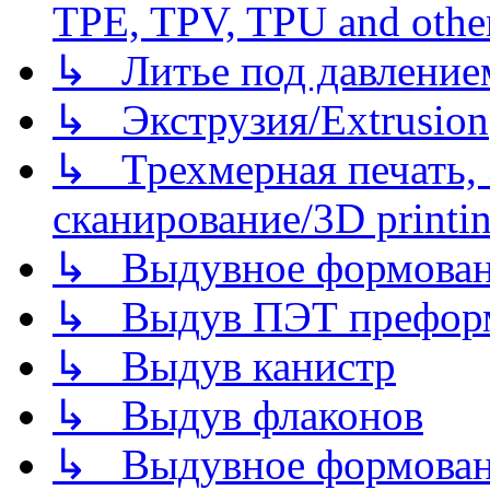
TPE, TPV, TPU and other
↳ Литье под давлением/
↳ Экструзия/Extrusion
↳ Трехмерная печать,
сканирование/3D printin
↳ Выдувное формован
↳ Выдув ПЭТ префор
↳ Выдув канистр
↳ Выдув флаконов
↳ Выдувное формован