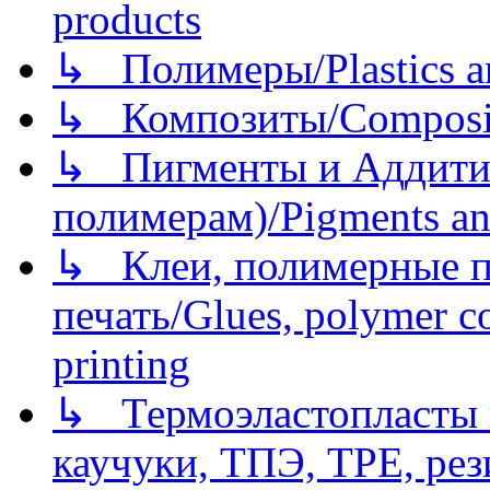
products
↳ Полимеры/Plastics a
↳ Композиты/Сomposite
↳ Пигменты и Аддитив
полимерам)/Pigments an
↳ Клеи, полимерные по
печать/Glues, polymer co
printing
↳ Термоэластопласты и
каучуки, ТПЭ, TPE, рез