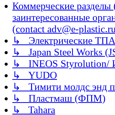
Коммерческие разделы 
заинтересованные орга
(contact adv@e-plastic.r
↳ Электрические ТПА
↳ Japan Steel Works (
↳ INEOS Styrolution
↳ YUDO
↳ Тимити молдс энд п
↳ Пластмаш (ФПМ)
↳ Tahara