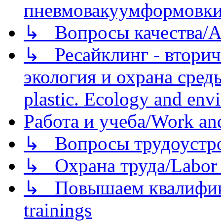
пневмовакуумформовк
↳ Вопросы качества/Abo
↳ Ресайклинг - вторич
экология и охрана среды/
plastic. Ecology and env
Работа и учеба/Work an
↳ Вопросы трудоустрой
↳ Охрана труда/Labor p
↳ Повышаем квалификац
trainings