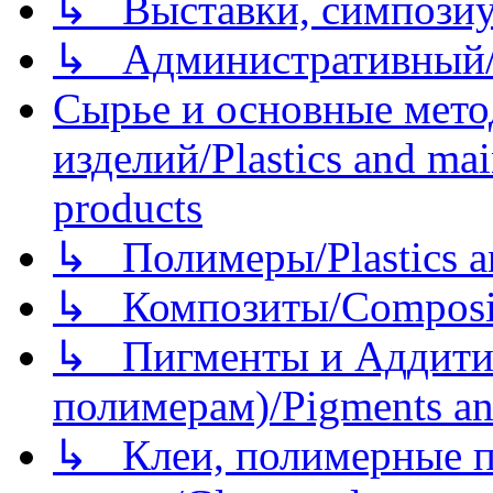
↳ Выставки, симпозиу
↳ Административный/
Сырье и основные мето
изделий/Plastics and mai
products
↳ Полимеры/Plastics a
↳ Композиты/Сomposite
↳ Пигменты и Аддитив
полимерам)/Pigments an
↳ Клеи, полимерные по