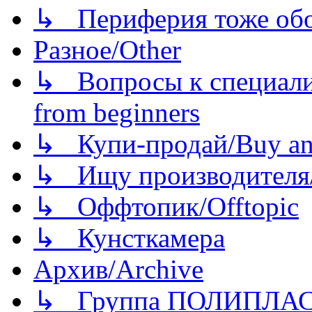
↳ Периферия тоже обору
Разное/Other
↳ Вопросы к специали
from beginners
↳ Купи-продай/Buy and
↳ Ищу производителя/
↳ Оффтопик/Offtopic
↳ Кунсткамера
Архив/Archive
↳ Группа ПОЛИПЛА