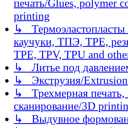
печать/Glues, polymer co
printing
↳ Термоэластопласты и
каучуки, ТПЭ, TPE, рез
TPE, TPV, TPU and other
↳ Литье под давлением/
↳ Экструзия/Extrusion
↳ Трехмерная печать,
сканирование/3D printin
↳ Выдувное формован