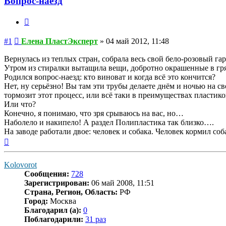
Вопрос-наезд
ПластЭксперт
Цитата
Сообщение
#1
Елена ПластЭксперт
»
04 май 2012, 11:48
Вернулась из теплых стран, собрала весь свой бело-розовый га
Утром из стиралки вытащила вещи, добротно окрашенные в гр
Родился вопрос-наезд: кто виноват и когда всё это кончится?
Нет, ну серьёзно! Вы там эти трубы делаете днём и ночью на с
тормозит этот процесс, или всё таки в преимуществах пласти
Или что?
Конечно, я понимаю, что зря срываюсь на вас, но…
Наболело и накипело! А раздел Полипластика так близко….
На заводе работали двое: человек и собака. Человек кормил соб
Вернуться
к
началу
Kolovorot
Сообщения:
728
Зарегистрирован:
06 май 2008, 11:51
Страна, Регион, Область:
РФ
Город:
Москва
Благодарил (а):
0
Поблагодарили:
31 раз