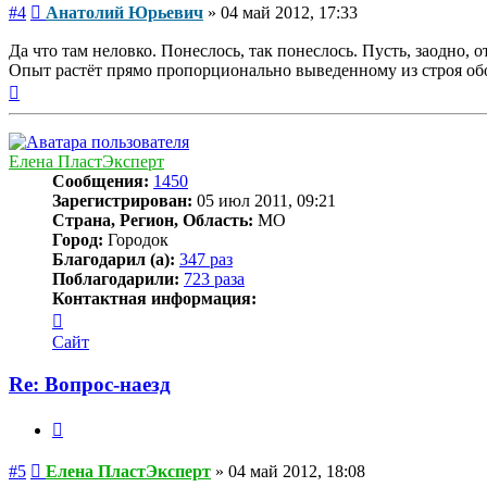
Сообщение
#4
Анатолий Юрьевич
»
04 май 2012, 17:33
Да что там неловко. Понеслось, так понеслось. Пусть, заодно, о
Опыт растёт прямо пропорционально выведенному из строя об
Вернуться
к
началу
Елена ПластЭксперт
Сообщения:
1450
Зарегистрирован:
05 июл 2011, 09:21
Страна, Регион, Область:
МО
Город:
Городок
Благодарил (а):
347 раз
Поблагодарили:
723 раза
Контактная информация:
Контактная
информация
Сайт
пользователя
Елена
Re: Вопрос-наезд
ПластЭксперт
Цитата
Сообщение
#5
Елена ПластЭксперт
»
04 май 2012, 18:08