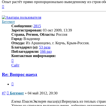
Опыт растёт прямо пропорционально выведенному из строя об
Вернуться
к
началу
Бегемот
Сообщения:
2815
Зарегистрирован:
03 окт 2009, 13:39
Страна, Регион, Область:
Россия
Город:
Владимир
Откуда:
Из Аршинцево, г. Керчь, Крым-Россия.
Благодарил (а):
53 раза
Поблагодарили:
166 раз
Контактная информация:
Контактная
информация
Сайт
пользователя
Бегемот
Re: Вопрос-наезд
Цитата
Сообщение
#7
Бегемот
»
04 май 2012, 20:30
Елена ПластЭксперт писал(а):
Вернулась из теплых стран
Утром из стиралки вытащила вещи, добротно окрашенные