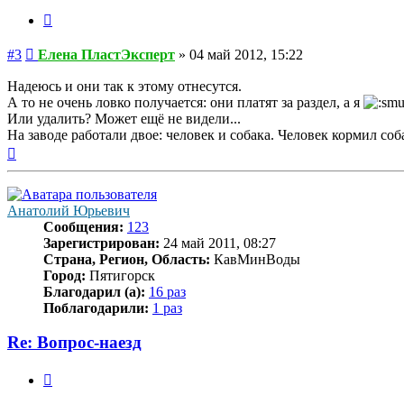
Цитата
Сообщение
#3
Елена ПластЭксперт
»
04 май 2012, 15:22
Надеюсь и они так к этому отнесутся.
А то не очень ловко получается: они платят за раздел, а я
Или удалить? Может ещё не видели...
На заводе работали двое: человек и собака. Человек кормил соб
Вернуться
к
началу
Анатолий Юрьевич
Сообщения:
123
Зарегистрирован:
24 май 2011, 08:27
Страна, Регион, Область:
КавМинВоды
Город:
Пятигорск
Благодарил (а):
16 раз
Поблагодарили:
1 раз
Re: Вопрос-наезд
Цитата