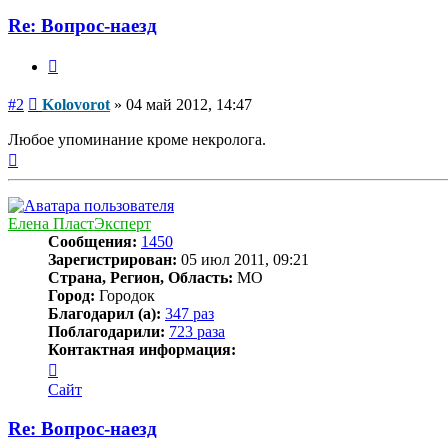
Re: Вопрос-наезд
Цитата
Сообщение
#2
Kolovorot
»
04 май 2012, 14:47
Любое упоминание кроме некролога.
Вернуться
к
началу
Елена ПластЭксперт
Сообщения:
1450
Зарегистрирован:
05 июл 2011, 09:21
Страна, Регион, Область:
МО
Город:
Городок
Благодарил (а):
347 раз
Поблагодарили:
723 раза
Контактная информация:
Контактная
информация
Сайт
пользователя
Елена
Re: Вопрос-наезд
ПластЭксперт