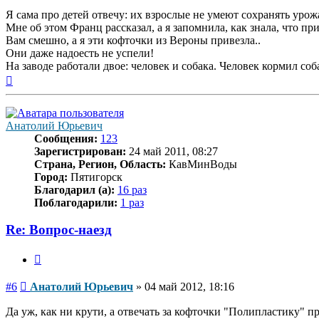
Я сама про детей отвечу: их взрослые не умеют сохранять урож
Мне об этом Франц рассказал, а я запомнила, как знала, что при
Вам смешно, а я эти кофточки из Вероны привезла..
Они даже надоесть не успели!
На заводе работали двое: человек и собака. Человек кормил соб
Вернуться
к
началу
Анатолий Юрьевич
Сообщения:
123
Зарегистрирован:
24 май 2011, 08:27
Страна, Регион, Область:
КавМинВоды
Город:
Пятигорск
Благодарил (а):
16 раз
Поблагодарили:
1 раз
Re: Вопрос-наезд
Цитата
Сообщение
#6
Анатолий Юрьевич
»
04 май 2012, 18:16
Да уж, как ни крути, а отвечать за кофточки "Полипластику" п