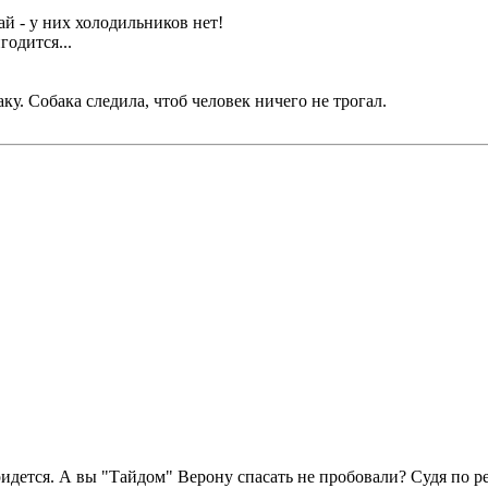
ай - у них холодильников нет!
годится...
аку. Собака следила, чтоб человек ничего не трогал.
ридется. А вы "Тайдом" Верону спасать не пробовали? Судя по р