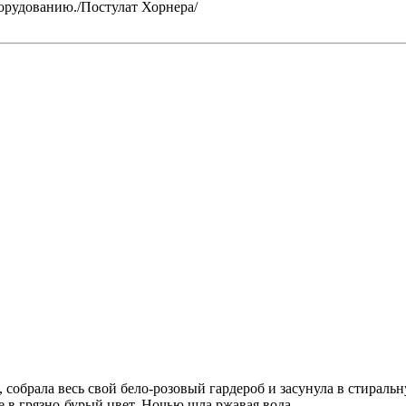
орудованию./Постулат Хорнера/
, собрала весь свой бело-розовый гардероб и засунула в стирал
 в грязно-бурый цвет. Ночью шла ржавая вода….