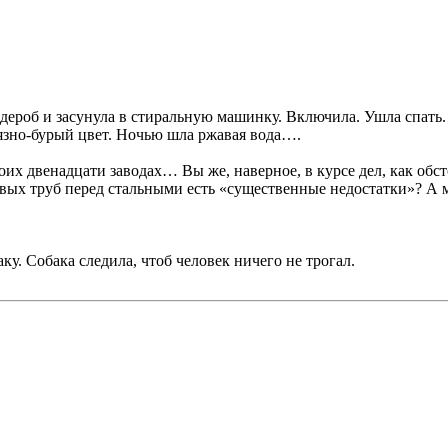
рдероб и засунула в стиральную машинку. Включила. Ушла спать.
язно-бурый цвет. Ночью шла ржавая вода….
воих двенадцати заводах… Вы же, наверное, в курсе дел, как обс
ковых труб перед стальными есть «существенные недостатки»? А
аку. Собака следила, чтоб человек ничего не трогал.