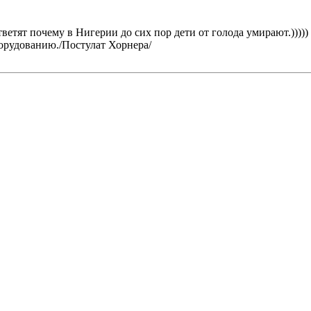
тветят почему в Нигерии до сих пор дети от голода умирают.)))))
орудованию./Постулат Хорнера/