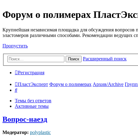
Форум о полимерах ПластЭкс
Крупнейшая независимая площадка для обсуждения вопросов п
эластомеров различными способами. Рекомендации ведущих с
Пропустить
Расширенный поиск
Поиск
Регистрация
ПластЭксперт
Форум о полимерах
Архив/Archive
Груп
Поиск
Темы без ответов
Активные темы
Вопрос-наезд
Модератор:
polyplastic