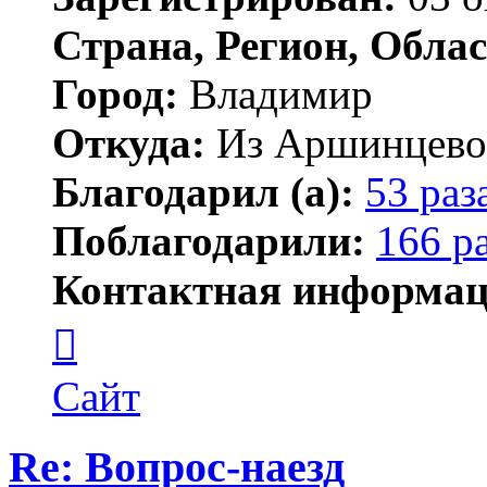
Страна, Регион, Облас
Город:
Владимир
Откуда:
Из Аршинцево, 
Благодарил (а):
53 раз
Поблагодарили:
166 р
Контактная информац
Контактная
информация
пользователя
Бегемот
Сайт
Re: Вопрос-наезд