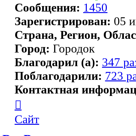
Сообщения:
1450
Зарегистрирован:
05 и
Страна, Регион, Облас
Город:
Городок
Благодарил (а):
347 ра
Поблагодарили:
723 р
Контактная информац
Контактная
информация
пользователя
Елена
Сайт
ПластЭксперт