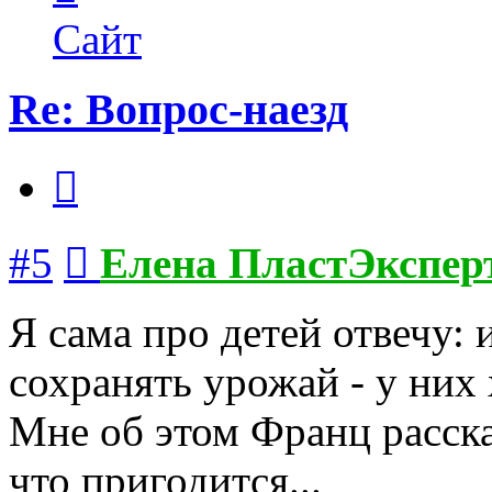
пользователя
Елена
Сайт
ПластЭксперт
Re: Вопрос-наезд
Цитата
Сообщение
#5
Елена ПластЭкспер
Я сама про детей отвечу:
сохранять урожай - у них
Мне об этом Франц рассказ
что пригодится...