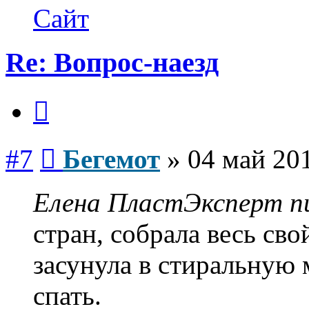
Бегемот
Сайт
Re: Вопрос-наезд
Цитата
Сообщение
#7
Бегемот
»
04 май 201
Елена ПластЭксперт пи
стран, собрала весь св
засунула в стиральную
спать.