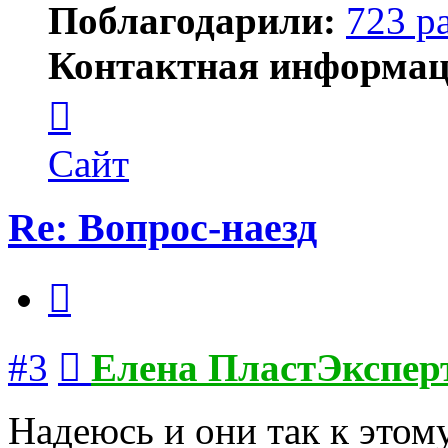
Поблагодарили:
723 р
Контактная информац
Контактная
информация
пользователя
Елена
Сайт
ПластЭксперт
Re: Вопрос-наезд
Цитата
Сообщение
#3
Елена ПластЭкспер
Надеюсь и они так к этому