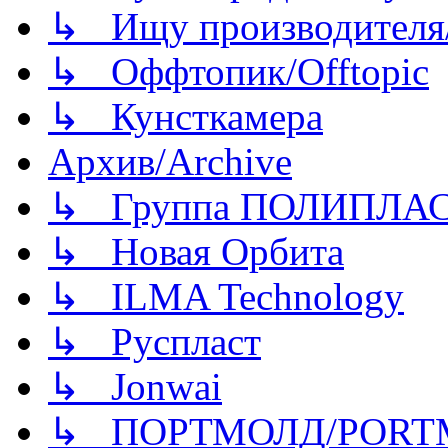
↳ Ищу производителя/
↳ Оффтопик/Offtopic
↳ Кунсткамера
Архив/Archive
↳ Группа ПОЛИПЛА
↳ Новая Орбита
↳ ILMA Technology
↳ Руспласт
↳ Jonwai
↳ ПОРТМОЛД/PORT