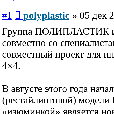
Сообщение
#1
polyplastic
»
05 дек 
Группа ПОЛИПЛАСТИК и 
совместно со специалист
совместный проект для и
4×4.
В августе этого года нача
(рестайлинговой) модели
«изюминкой» является но