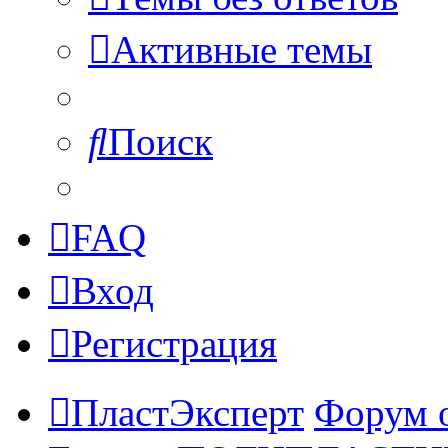
Активные темы
Поиск
FAQ
Вход
Регистрация
ПластЭксперт
Форум 