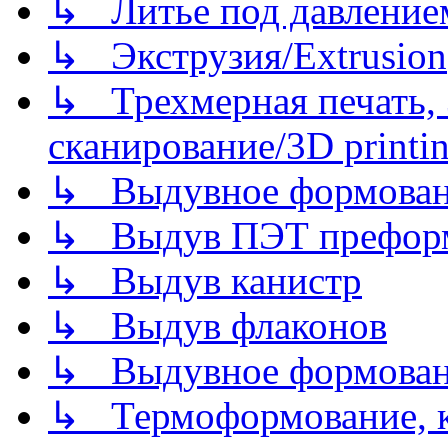
↳ Литье под давлением/
↳ Экструзия/Extrusion
↳ Трехмерная печать,
сканирование/3D printin
↳ Выдувное формован
↳ Выдув ПЭТ префор
↳ Выдув канистр
↳ Выдув флаконов
↳ Выдувное формован
↳ Термоформование, ка