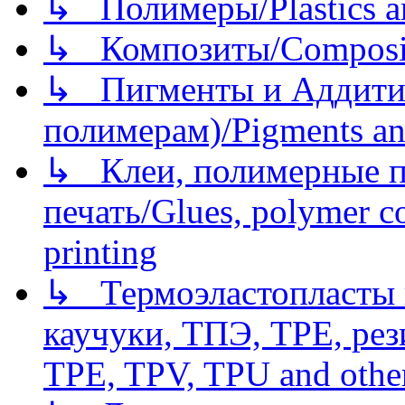
↳ Полимеры/Plastics a
↳ Композиты/Сomposite
↳ Пигменты и Аддитив
полимерам)/Pigments an
↳ Клеи, полимерные по
печать/Glues, polymer co
printing
↳ Термоэластопласты и
каучуки, ТПЭ, TPE, рез
TPE, TPV, TPU and other