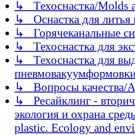
↳ Техоснастка/Molds a
↳ Оснастка для литья 
↳ Горячеканальные си
↳ Техоснастка для экс
↳ Техоснастка для вы
пневмовакуумформовк
↳ Вопросы качества/Abo
↳ Ресайклинг - вторич
экология и охрана среды/
plastic. Ecology and env