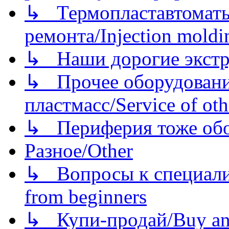
↳ Термопластавтоматы 
ремонта/Injection moldin
↳ Наши дорогие экстру
↳ Прочее оборудовани
пластмасс/Service of oth
↳ Периферия тоже обору
Разное/Other
↳ Вопросы к специали
from beginners
↳ Купи-продай/Buy and