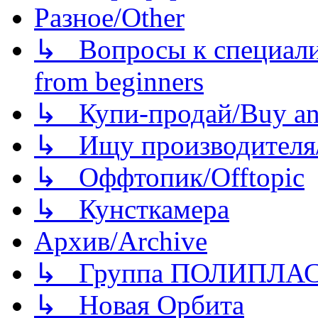
Разное/Other
↳ Вопросы к специали
from beginners
↳ Купи-продай/Buy and
↳ Ищу производителя/
↳ Оффтопик/Offtopic
↳ Кунсткамера
Архив/Archive
↳ Группа ПОЛИПЛА
↳ Новая Орбита