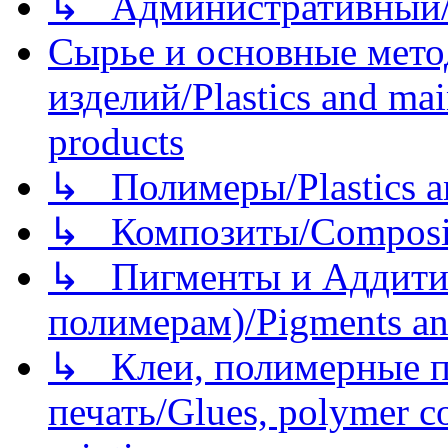
↳ Административный/
Сырье и основные мето
изделий/Plastics and mai
products
↳ Полимеры/Plastics a
↳ Композиты/Сomposite
↳ Пигменты и Аддитив
полимерам)/Pigments an
↳ Клеи, полимерные по
печать/Glues, polymer co