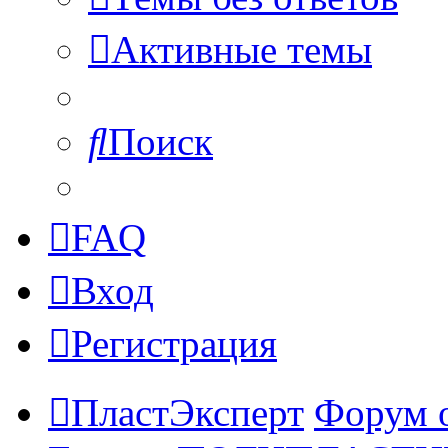
Активные темы
Поиск
FAQ
Вход
Регистрация
ПластЭксперт
Форум 