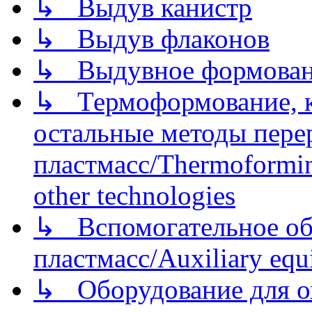
↳ Выдув канистр
↳ Выдув флаконов
↳ Выдувное формован
↳ Термоформование, ка
остальные методы пере
пластмасс/Thermoforming
other technologies
↳ Вспомогательное об
пластмасс/Auxiliary equi
↳ Оборудование для о