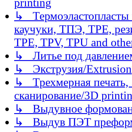
printing
↳ Термоэластопласты и
каучуки, ТПЭ, TPE, рез
TPE, TPV, TPU and other
↳ Литье под давлением/
↳ Экструзия/Extrusion
↳ Трехмерная печать,
сканирование/3D printin
↳ Выдувное формован
↳ Выдув ПЭТ префор