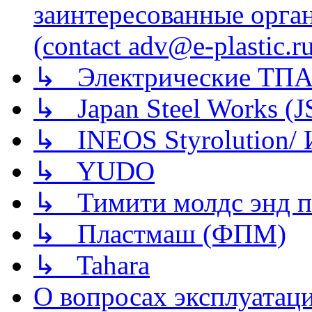
заинтересованные орга
(contact adv@e-plastic.r
↳ Электрические ТПА
↳ Japan Steel Works (
↳ INEOS Styrolution
↳ YUDO
↳ Тимити молдс энд п
↳ Пластмаш (ФПМ)
↳ Tahara
О вопросах эксплуатаци