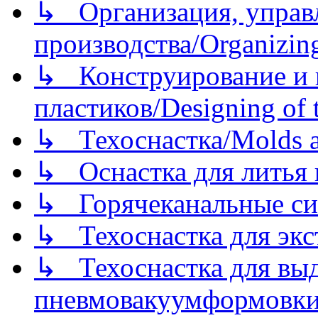
↳ Организация, управл
производства/Organizing
↳ Конструирование и п
пластиков/Designing of t
↳ Техоснастка/Molds a
↳ Оснастка для литья 
↳ Горячеканальные си
↳ Техоснастка для экс
↳ Техоснастка для вы
пневмовакуумформовк