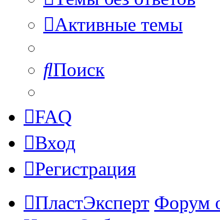
Активные темы
Поиск
FAQ
Вход
Регистрация
ПластЭксперт
Форум 