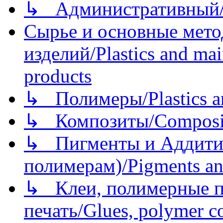
↳ Административный/
Сырье и основные мето
изделий/Plastics and mai
products
↳ Полимеры/Plastics a
↳ Композиты/Сomposite
↳ Пигменты и Аддитив
полимерам)/Pigments an
↳ Клеи, полимерные по
печать/Glues, polymer co