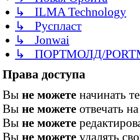
↳ ILMA Technology
↳ Руспласт
↳ Jonwai
↳ ПОРТМОЛД/PORT
Права доступа
Вы
не можете
начинать т
Вы
не можете
отвечать н
Вы
не можете
редактиров
Вы
не можете
удалять св