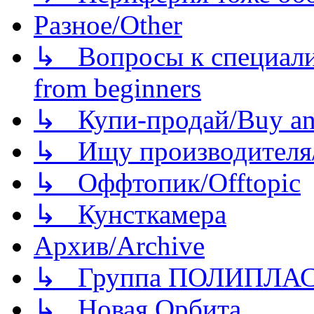
Разное/Other
↳ Вопросы к специали
from beginners
↳ Купи-продай/Buy and
↳ Ищу производителя/
↳ Оффтопик/Offtopic
↳ Кунсткамера
Архив/Archive
↳ Группа ПОЛИПЛА
↳ Новая Орбита