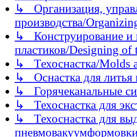
↳ Организация, управл
производства/Organizing
↳ Конструирование и п
пластиков/Designing of t
↳ Техоснастка/Molds a
↳ Оснастка для литья 
↳ Горячеканальные си
↳ Техоснастка для экс
↳ Техоснастка для вы
пневмовакуумформовк