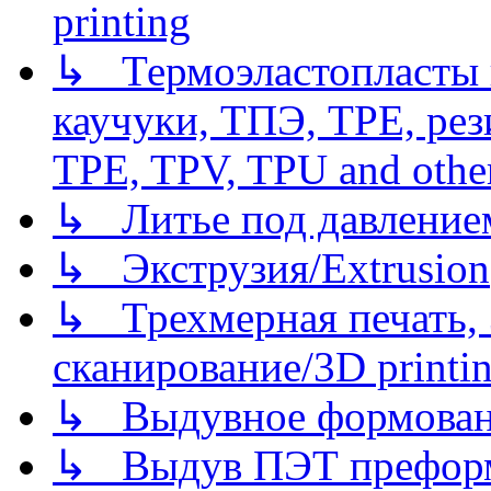
printing
↳ Термоэластопласты и
каучуки, ТПЭ, TPE, рез
TPE, TPV, TPU and other
↳ Литье под давлением/
↳ Экструзия/Extrusion
↳ Трехмерная печать,
сканирование/3D printin
↳ Выдувное формован
↳ Выдув ПЭТ префор