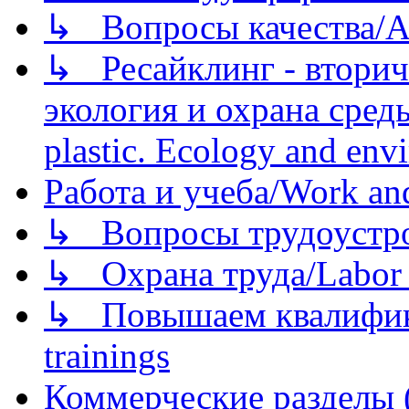
↳ Вопросы качества/Abo
↳ Ресайклинг - вторич
экология и охрана среды/
plastic. Ecology and env
Работа и учеба/Work an
↳ Вопросы трудоустрой
↳ Охрана труда/Labor p
↳ Повышаем квалификац
trainings
Коммерческие разделы 