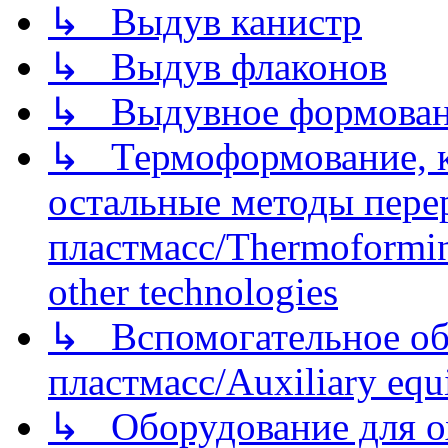
↳ Выдув канистр
↳ Выдув флаконов
↳ Выдувное формован
↳ Термоформование, ка
остальные методы пере
пластмасс/Thermoforming
other technologies
↳ Вспомогательное об
пластмасс/Auxiliary equi
↳ Оборудование для о