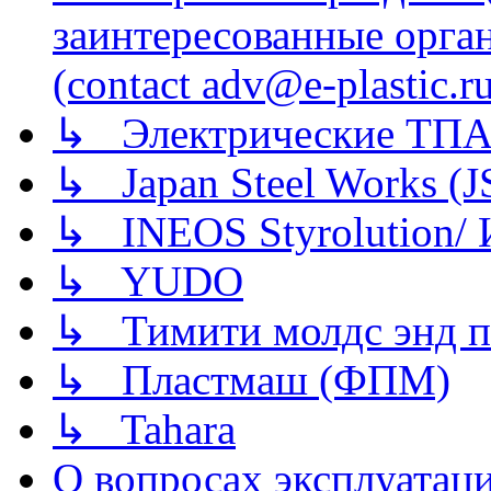
заинтересованные орга
(contact adv@e-plastic.r
↳ Электрические ТПА
↳ Japan Steel Works (
↳ INEOS Styrolution
↳ YUDO
↳ Тимити молдс энд п
↳ Пластмаш (ФПМ)
↳ Tahara
О вопросах эксплуатаци