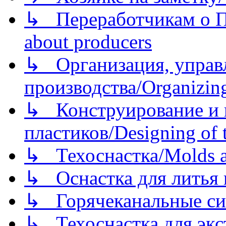
↳ Переработчикам о Пе
about producers
↳ Организация, управл
производства/Organizing
↳ Конструирование и п
пластиков/Designing of t
↳ Техоснастка/Molds a
↳ Оснастка для литья 
↳ Горячеканальные си
↳ Техоснастка для экс