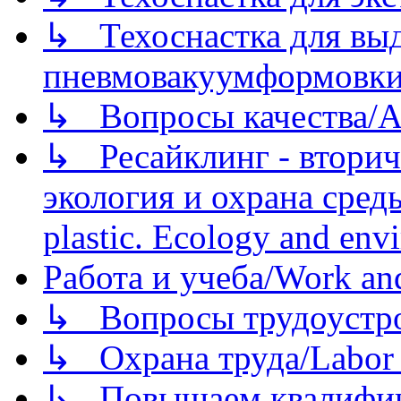
↳ Техоснастка для вы
пневмовакуумформовк
↳ Вопросы качества/Abo
↳ Ресайклинг - вторич
экология и охрана среды/
plastic. Ecology and env
Работа и учеба/Work an
↳ Вопросы трудоустрой
↳ Охрана труда/Labor p
↳ Повышаем квалификац