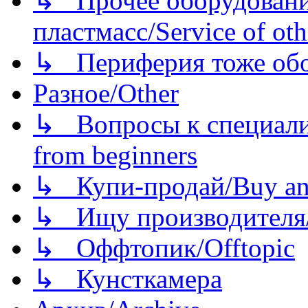
↳ Прочее оборудовани
пластмасс/Service of oth
↳ Периферия тоже обору
Разное/Other
↳ Вопросы к специали
from beginners
↳ Купи-продай/Buy and
↳ Ищу производителя/
↳ Оффтопик/Offtopic
↳ Кунсткамера