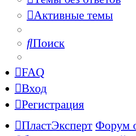
Активные темы
Поиск
FAQ
Вход
Регистрация
ПластЭксперт
Форум 