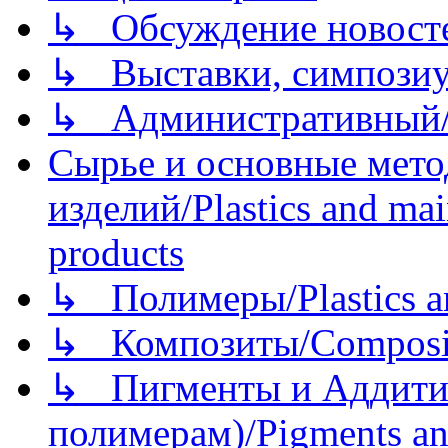
↳ Обсуждение новостей
↳ Выставки, симпозиу
↳ Административный/
Сырье и основные мето
изделий/Plastics and mai
products
↳ Полимеры/Plastics a
↳ Композиты/Сomposite
↳ Пигменты и Аддитив
полимерам)/Pigments an