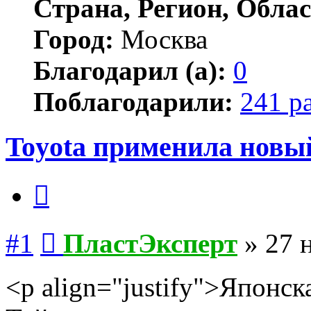
Страна, Регион, Облас
Город:
Москва
Благодарил (а):
0
Поблагодарили:
241 р
Toyota применила новы
Цитата
Сообщение
#1
ПластЭксперт
»
27 
<p align="justify">Японс