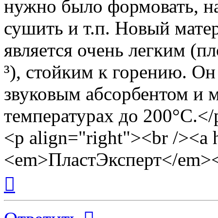
нужно было формовать, на
сушить и т.п. Новый мате
является очень легким (п
³), стойким к горению. О
звуковым абсорбентом и м
температурах до 200°C.</
<p align="right"><br /><a 
<em>ПластЭксперт</em><
Вернуться
к
началу