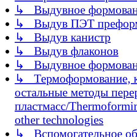
↳ Выдувное формован
↳ Выдув ПЭТ префор
↳ Выдув канистр
↳ Выдув флаконов
↳ Выдувное формован
↳ Термоформование, ка
остальные методы пере
пластмасс/Thermoforming
other technologies
↳ Вспомогательное об