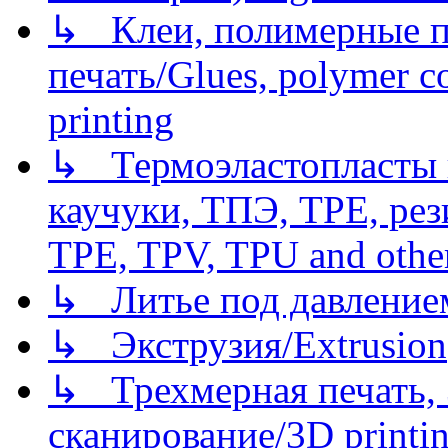
↳ Клеи, полимерные по
печать/Glues, polymer co
printing
↳ Термоэластопласты и
каучуки, ТПЭ, TPE, рез
TPE, TPV, TPU and other
↳ Литье под давлением/
↳ Экструзия/Extrusion
↳ Трехмерная печать,
сканирование/3D printin