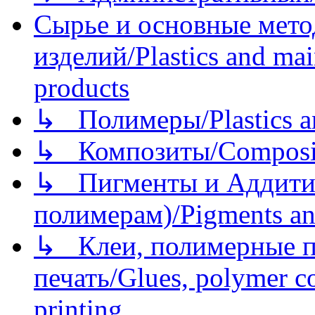
Сырье и основные мето
изделий/Plastics and mai
products
↳ Полимеры/Plastics a
↳ Композиты/Сomposite
↳ Пигменты и Аддитив
полимерам)/Pigments an
↳ Клеи, полимерные по
печать/Glues, polymer co
printing