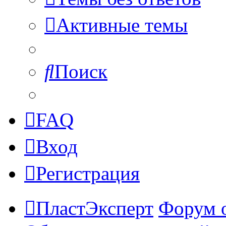
Активные темы
Поиск
FAQ
Вход
Регистрация
ПластЭксперт
Форум 