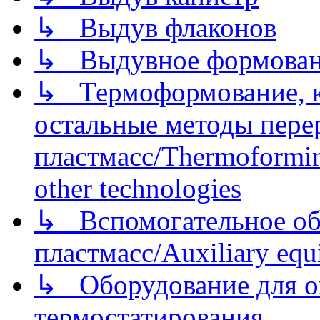
↳ Выдув флаконов
↳ Выдувное формован
↳ Термоформование, ка
остальные методы пере
пластмасс/Thermoforming
other technologies
↳ Вспомогательное об
пластмасс/Auxiliary equi
↳ Оборудование для о
термостатирования