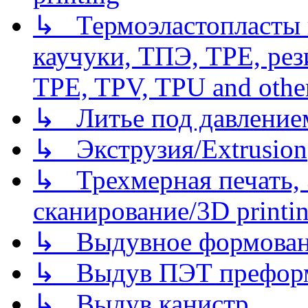
↳ Термоэластопласты и
каучуки, ТПЭ, TPE, рез
TPE, TPV, TPU and other
↳ Литье под давлением/
↳ Экструзия/Extrusion
↳ Трехмерная печать,
сканирование/3D printin
↳ Выдувное формован
↳ Выдув ПЭТ префор
↳ Выдув канистр