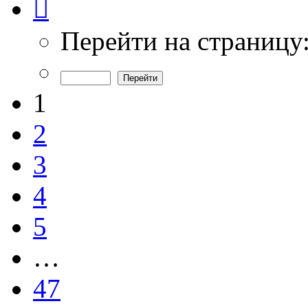
1
из
47
Перейти на страницу
1
2
3
4
5
…
47