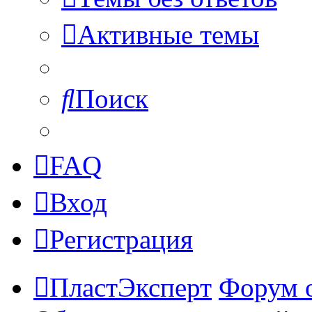
Активные темы
Поиск
FAQ
Вход
Регистрация
ПластЭксперт
Форум 