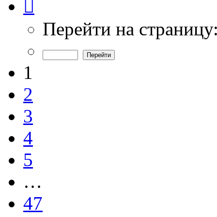
1
из
47
Перейти на страницу
1
2
3
4
5
…
47