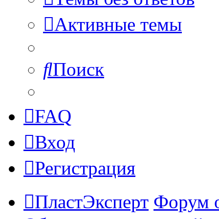
Активные темы
Поиск
FAQ
Вход
Регистрация
ПластЭксперт
Форум 