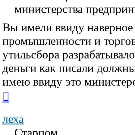
министерства предприн
Вы имели ввиду наверное
промышленности и торговл
утильсбора разрабатывало
деньги как писали должны
имею ввиду это министерс
Вернуться
к
началу
леха
Старпом