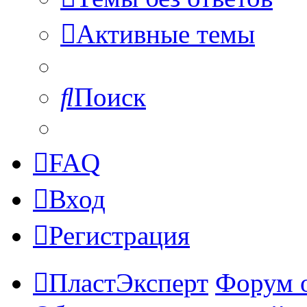
Активные темы
Поиск
FAQ
Вход
Регистрация
ПластЭксперт
Форум 