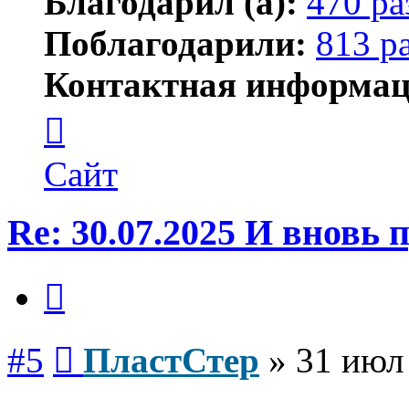
Благодарил (а):
470 ра
Поблагодарили:
813 р
Контактная информац
Контактная
информация
пользователя
ПластСтер
Сайт
Re: 30.07.2025 И вновь
Цитата
Сообщение
#5
ПластСтер
»
31 июл