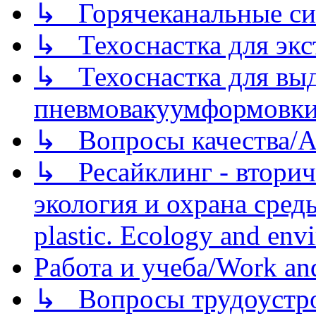
↳ Горячеканальные си
↳ Техоснастка для экс
↳ Техоснастка для вы
пневмовакуумформовк
↳ Вопросы качества/Abo
↳ Ресайклинг - вторич
экология и охрана среды/
plastic. Ecology and env
Работа и учеба/Work an
↳ Вопросы трудоустрой