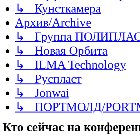
↳ Кунсткамера
Архив/Archive
↳ Группа ПОЛИПЛА
↳ Новая Орбита
↳ ILMA Technology
↳ Руспласт
↳ Jonwai
↳ ПОРТМОЛД/PORT
Кто сейчас на конфере