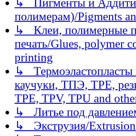
↳ Пигменты и Аддитив
полимерам)/Pigments an
↳ Клеи, полимерные по
печать/Glues, polymer co
printing
↳ Термоэластопласты и
каучуки, ТПЭ, TPE, рез
TPE, TPV, TPU and other
↳ Литье под давлением/
↳ Экструзия/Extrusion