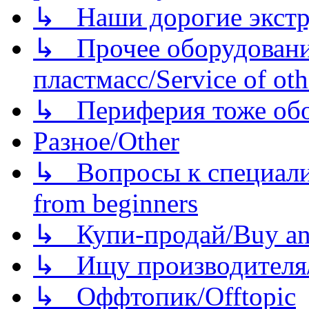
↳ Наши дорогие экстру
↳ Прочее оборудовани
пластмасс/Service of oth
↳ Периферия тоже обору
Разное/Other
↳ Вопросы к специали
from beginners
↳ Купи-продай/Buy and
↳ Ищу производителя/
↳ Оффтопик/Offtopic