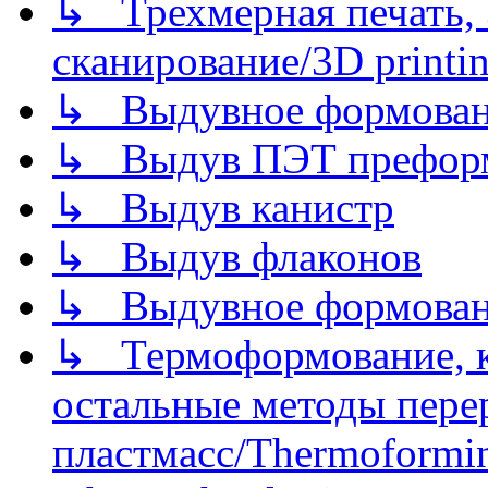
↳ Трехмерная печать,
сканирование/3D printin
↳ Выдувное формован
↳ Выдув ПЭТ префор
↳ Выдув канистр
↳ Выдув флаконов
↳ Выдувное формован
↳ Термоформование, ка
остальные методы пере
пластмасс/Thermoforming