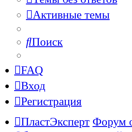
Активные темы
Поиск
FAQ
Вход
Регистрация
ПластЭксперт
Форум 