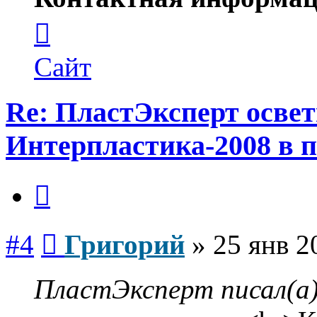
Контактная
информация
пользователя
Григорий
Сайт
Re: ПластЭксперт осве
Интерпластика-2008 в 
Цитата
Сообщение
#4
Григорий
»
25 янв 2
ПластЭксперт писал(а)