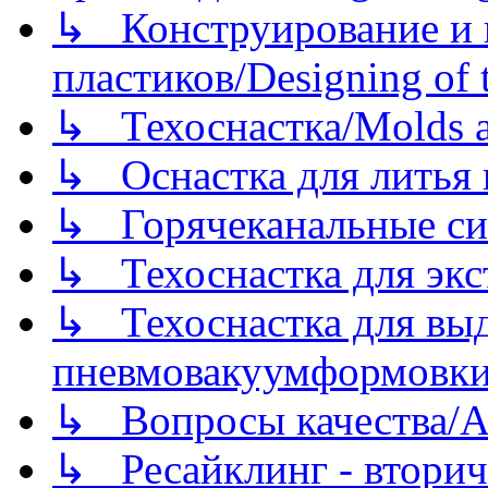
↳ Конструирование и п
пластиков/Designing of t
↳ Техоснастка/Molds a
↳ Оснастка для литья 
↳ Горячеканальные си
↳ Техоснастка для экс
↳ Техоснастка для вы
пневмовакуумформовк
↳ Вопросы качества/Abo
↳ Ресайклинг - вторич