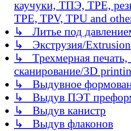
каучуки, ТПЭ, TPE, рез
TPE, TPV, TPU and other
↳ Литье под давлением/
↳ Экструзия/Extrusion
↳ Трехмерная печать,
сканирование/3D printin
↳ Выдувное формован
↳ Выдув ПЭТ префор
↳ Выдув канистр
↳ Выдув флаконов