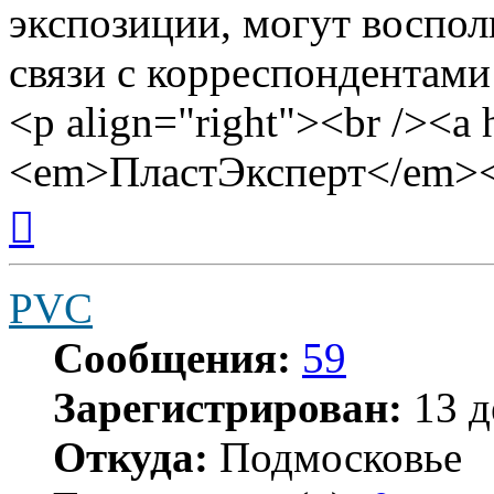
экспозиции, могут воспол
связи с корреспондентами
<p align="right"><br /><a 
<em>ПластЭксперт</em><
Вернуться
к
началу
PVC
Сообщения:
59
Зарегистрирован:
13 д
Откуда:
Подмосковье