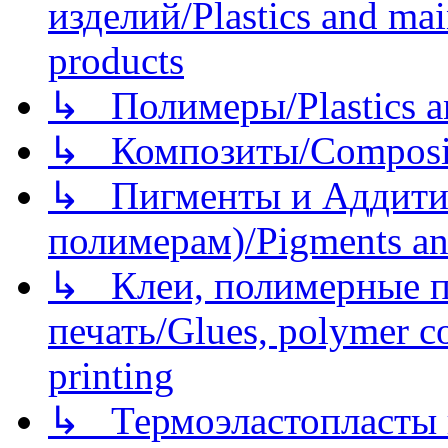
изделий/Plastics and mai
products
↳ Полимеры/Plastics a
↳ Композиты/Сomposite
↳ Пигменты и Аддитив
полимерам)/Pigments an
↳ Клеи, полимерные по
печать/Glues, polymer co
printing
↳ Термоэластопласты и