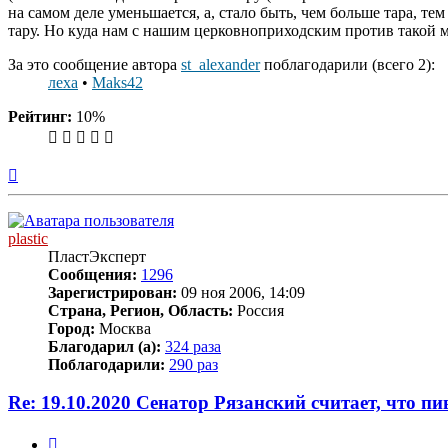
на самом деле уменьшается, а, стало быть, чем больше тара, те
тару. Но куда нам с нашим церковноприходским против такой 
За это сообщение автора
st_alexander
поблагодарили (всего 2):
леха
•
Maks42
Рейтинг:
10%
Вернуться
к
началу
plastic
ПластЭксперт
Сообщения:
1296
Зарегистрирован:
09 ноя 2006, 14:09
Страна, Регион, Область:
Россия
Город:
Москва
Благодарил (а):
324 раза
Поблагодарили:
290 раз
Re: 19.10.2020 Сенатор Рязанский считает, что п
Цитата