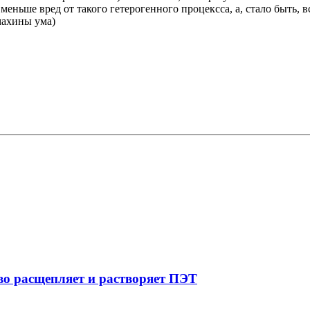
м меньше вред от такого гетерогенного процексса, а, стало быть
махины ума)
иво расщепляет и растворяет ПЭТ