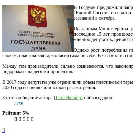
В Госдуме предложили запре
"Единой России" и сенатор
заседаний в октябре.
По данным Министерства здр
последние 15 лет производс
мнению депутатов, ценовая 
Однако рост потребления пи
словам, пластиковая тара опасна сама по себе. В частности, сп
Между тем производители сильно сомневаются, что законопр
подорожать на десятки процентов.
В 2017 году депутаты уже ограничили объем пластиковой тары д
2020 года его включили в план рассмотрения.
За это сообщение автора
ПластЭксперт
поблагодарил:
леха
Рейтинг:
5%
Вернуться