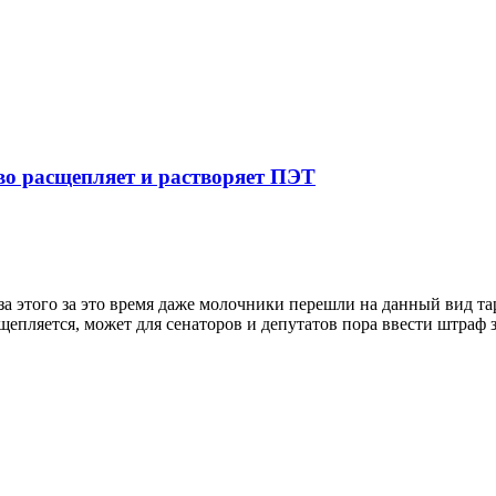
иво расщепляет и растворяет ПЭТ
о за этого за это время даже молочники перешли на данный вид 
асщепляется, может для сенаторов и депутатов пора ввести штраф