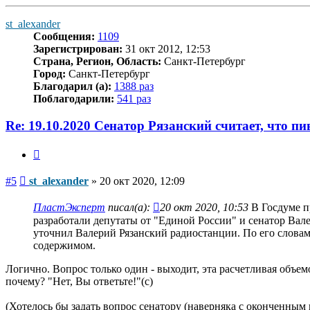
к
началу
st_alexander
Сообщения:
1109
Зарегистрирован:
31 окт 2012, 12:53
Страна, Регион, Область:
Санкт-Петербург
Город:
Санкт-Петербург
Благодарил (а):
1388 раз
Поблагодарили:
541 раз
Re: 19.10.2020 Сенатор Рязанский считает, что п
Цитата
Сообщение
#5
st_alexander
»
20 окт 2020, 12:09
ПластЭксперт
писал(а):
20 окт 2020, 10:53
В Госдуме п
разработали депутаты от "Единой России" и сенатор Вале
уточнил Валерий Рязанский радиостанции. По его словам, 
содержимом.
Логично. Вопрос только один - выходит, эта расчетливая объем
почему? "Нет, Вы ответьте!"(с)
(Хотелось бы задать вопрос сенатору (наверняка с оконченным