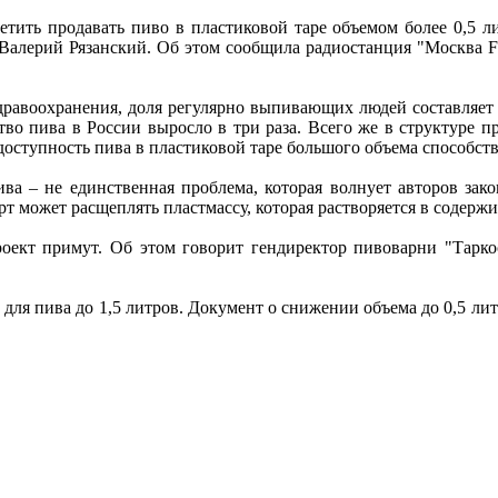
тить продавать пиво в пластиковой таре объемом более 0,5 л
 Валерий Рязанский. Об этом сообщила радиостанция "Москва 
авоохранения, доля регулярно выпивающих людей составляет 7
тво пива в России выросло в три раза. Всего же в структуре 
доступность пива в пластиковой таре большого объема способств
ва – не единственная проблема, которая волнует авторов зак
ирт может расщеплять пластмассу, которая растворяется в содерж
оект примут. Об этом говорит гендиректор пивоварни "Тарко
ля пива до 1,5 литров. Документ о снижении объема до 0,5 литр