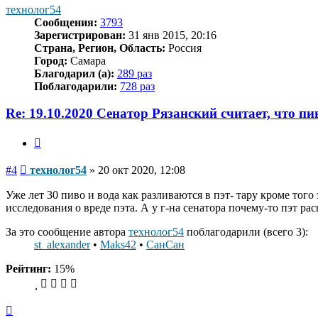
началу
технолог54
Сообщения:
3793
Зарегистрирован:
31 янв 2015, 20:16
Страна, Регион, Область:
Россия
Город:
Самара
Благодарил (а):
289 раз
Поблагодарили:
728 раз
Re: 19.10.2020 Сенатор Рязанский считает, что п
Цитата
Сообщение
#4
технолог54
»
20 окт 2020, 12:08
Уже лет 30 пиво и вода как разливаются в пэт- тару кроме тог
исследования о вреде пэта. А у г-на сенатора почему-то пэт р
За это сообщение автора
технолог54
поблагодарили (всего 3):
st_alexander
•
Maks42
•
СанСан
Рейтинг:
15%
Вернуться