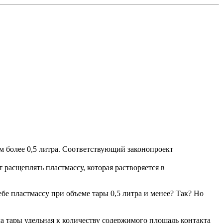
м более 0,5 литра. Соответствующий законопроект
 расщеплять пластмассу, которая растворяется в
ебе пластмассу при объеме тары 0,5 литра и менее? Так? Но
ма тары удельная к количеству содержимого площадь контакта