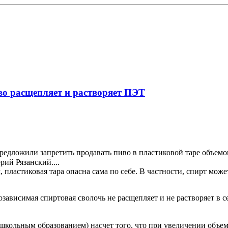
иво расщепляет и растворяет ПЭТ
редложили запретить продавать пиво в пластиковой таре объемо
рий Рязанский....
пластиковая тара опасна сама по себе. В частности, спирт может
озависимая спиртовая сволочь не расщепляет и не растворяет в с
 школьным образованием) насчет того, что при увеличении объе