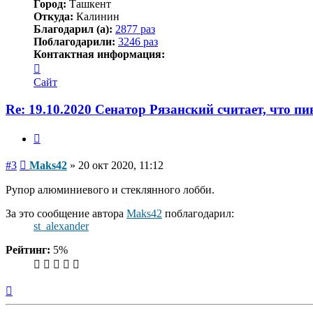
Город:
Ташкент
Откуда:
Калинин
Благодарил (а):
2877 раз
Поблагодарили:
3246 раз
Контактная информация:
Контактная
информация
Сайт
пользователя
Maks42
Re: 19.10.2020 Сенатор Рязанский считает, что п
Цитата
Сообщение
#3
Maks42
»
20 окт 2020, 11:12
Рупор алюминиевого и стеклянного лобби.
За это сообщение автора
Maks42
поблагодарил:
st_alexander
Рейтинг:
5%
Вернуться
к