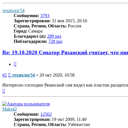
к
началу
технолог54
Сообщения:
3793
Зарегистрирован:
31 янв 2015, 20:16
Страна, Регион, Область:
Россия
Город:
Самара
Благодарил (а):
289 раз
Поблагодарили:
728 раз
Re: 19.10.2020 Сенатор Рязанский считает, что п
Цитата
Сообщение
#2
технолог54
»
20 окт 2020, 10:58
Интересно господин Рязанский сам видел как пластик расщепляе
Вернуться
к
началу
Maks42
Сообщения:
12562
Зарегистрирован:
19 окт 2009, 11:40
Страна, Регион, Область:
Узбекистан