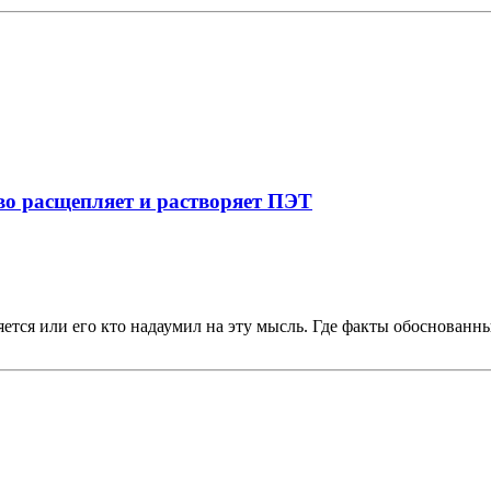
иво расщепляет и растворяет ПЭТ
тся или его кто надаумил на эту мысль. Где факты обоснованные,