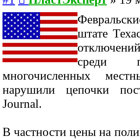
Февральск
штате Теха
отключени
среди п
многочисленных мест
нарушили цепочки пост
Journal.
В частности цены на поли