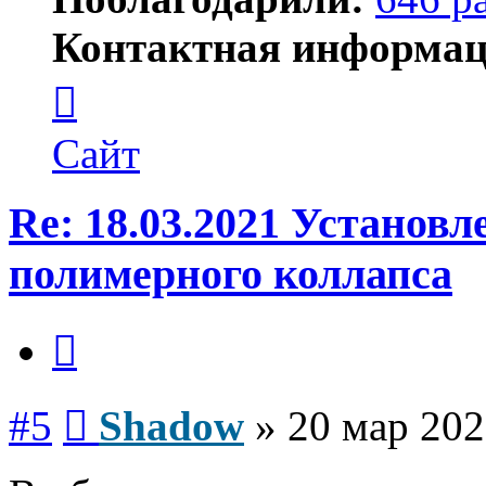
Контактная информац
Контактная
информация
пользователя
Shadow
Сайт
Re: 18.03.2021 Установ
полимерного коллапса
Цитата
Сообщение
#5
Shadow
»
20 мар 202