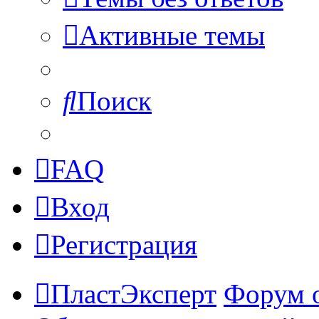
Активные темы
Поиск
FAQ
Вход
Регистрация
ПластЭксперт
Форум 