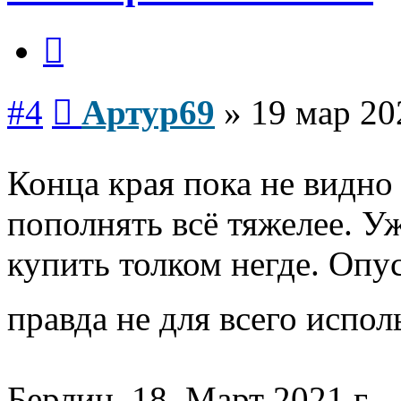
Цитата
Сообщение
#4
Артур69
»
19 мар 20
Конца края пока не видн
пополнять всё тяжелее. У
купить толком негде. Опу
правда не для всего испо
Берлин, 18. Март 2021 г.