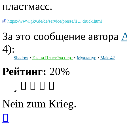
пластмасс.
https://www.gkv.de/de/service/presse/li ... druck.html
За это сообщение автора
4):
Shadow
•
Елена ПластЭксперт
•
Мулланур
•
Maks42
Рейтинг:
20%
Nein zum Krieg.
Вернуться
к
началу