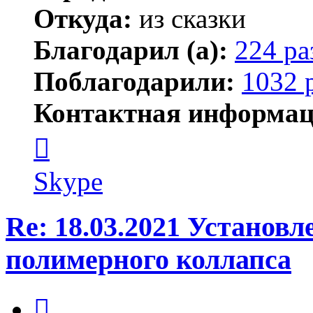
Откуда:
из сказки
Благодарил (а):
224 ра
Поблагодарили:
1032 
Контактная информац
Контактная
информация
пользователя
Kirilliq
Skype
Re: 18.03.2021 Установ
полимерного коллапса
Цитата