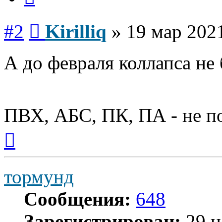
Сообщение
#2
Kirilliq
»
19 мар 2021
А до февраля коллапса не
ПВХ, АБС, ПК, ПА - не 
Вернуться
к
началу
тормунд
Сообщения:
648
Зарегистрирован:
29 н