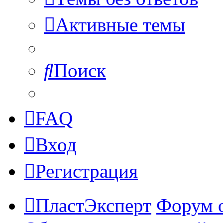
Активные темы
Поиск
FAQ
Вход
Регистрация
ПластЭксперт
Форум 