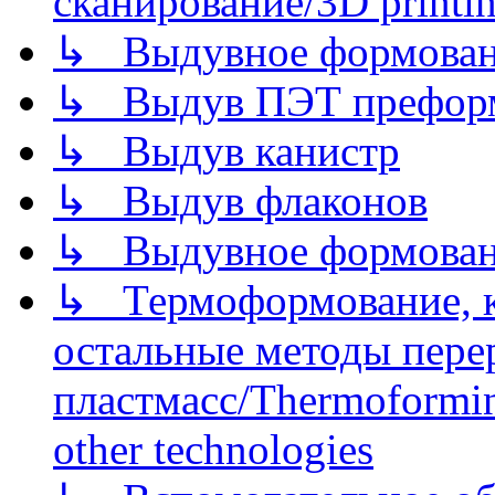
сканирование/3D printin
↳ Выдувное формован
↳ Выдув ПЭТ префор
↳ Выдув канистр
↳ Выдув флаконов
↳ Выдувное формован
↳ Термоформование, ка
остальные методы пере
пластмасс/Thermoforming
other technologies