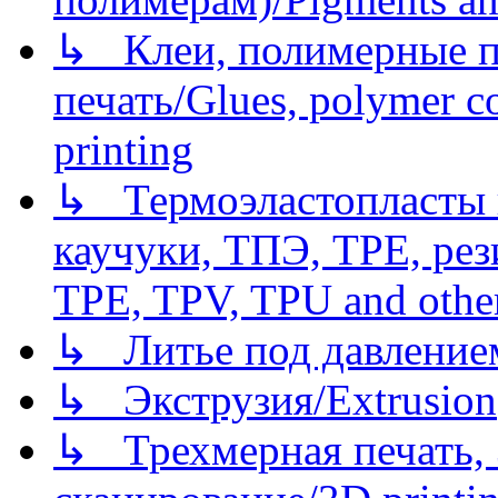
↳ Клеи, полимерные по
печать/Glues, polymer co
printing
↳ Термоэластопласты и
каучуки, ТПЭ, TPE, рез
TPE, TPV, TPU and other
↳ Литье под давлением/
↳ Экструзия/Extrusion
↳ Трехмерная печать,