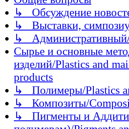
↳ Обсуждение новостей
↳ Выставки, симпозиу
↳ Административный/
Сырье и основные мето
изделий/Plastics and mai
products
↳ Полимеры/Plastics a
↳ Композиты/Сomposite
↳ Пигменты и Аддитив
полимерам)/Pigments an