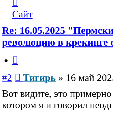
информация
пользователя
Тигирь
Сайт
Re: 16.05.2025 "Пермск
революцию в крекинге 
Цитата
Сообщение
#2
Тигирь
»
16 май 202
Вот видите, это примерно
котором я и говорил неод