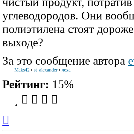
чистый продукт, потратив
углеводородов. Они вообщ
полиэтилена стоят дороже,
выходе?
За это сообщение автора
e
Maks42
•
st_alexander
•
леха
Рейтинг:
15%
Вернуться
к
началу