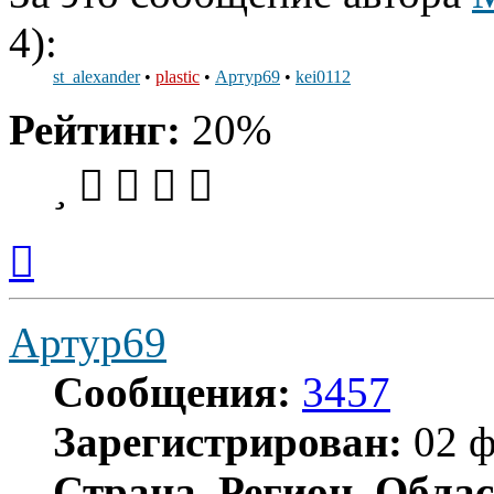
4):
st_alexander
•
plastic
•
Артур69
•
kei0112
Рейтинг:
20%
Вернуться
к
началу
Артур69
Сообщения:
3457
Зарегистрирован:
02 ф
Страна, Регион, Облас