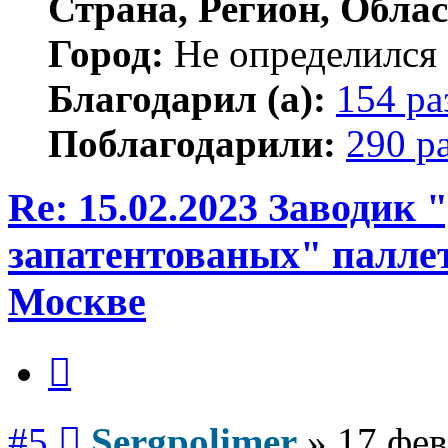
Страна, Регион, Облас
Город:
Не определился
Благодарил (а):
154 ра
Поблагодарили:
290 р
Re: 15.02.2023 Заводик
запатентованых" паллет
Москве
Цитата
Сообщение
#5
Sergpolimer
»
17 фев