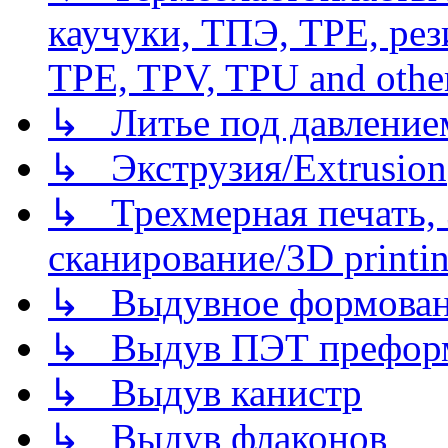
каучуки, ТПЭ, TPE, рез
TPE, TPV, TPU and other
↳ Литье под давлением/
↳ Экструзия/Extrusion
↳ Трехмерная печать,
сканирование/3D printin
↳ Выдувное формован
↳ Выдув ПЭТ префор
↳ Выдув канистр
↳ Выдув флаконов