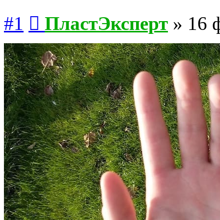
Сообщение
#1
ПластЭксперт
»
16 