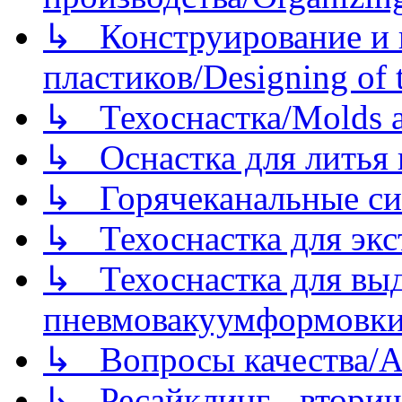
↳ Конструирование и п
пластиков/Designing of t
↳ Техоснастка/Molds a
↳ Оснастка для литья 
↳ Горячеканальные си
↳ Техоснастка для экс
↳ Техоснастка для вы
пневмовакуумформовк
↳ Вопросы качества/Abo
↳ Ресайклинг - вторич