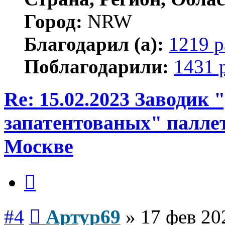
Город:
NRW
Благодарил (а):
1219 р
Поблагодарили:
1431 
Re: 15.02.2023 Заводик
запатентованых" паллет
Москве
Цитата
Сообщение
#4
Артур69
»
17 фев 20