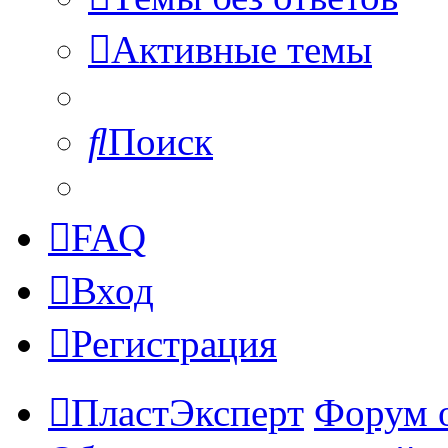
Активные темы
Поиск
FAQ
Вход
Регистрация
ПластЭксперт
Форум 