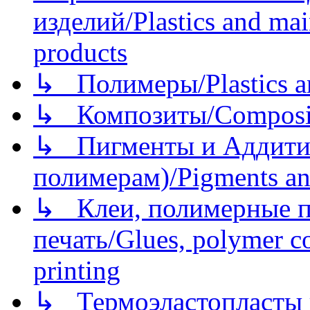
изделий/Plastics and mai
products
↳ Полимеры/Plastics a
↳ Композиты/Сomposite
↳ Пигменты и Аддитив
полимерам)/Pigments an
↳ Клеи, полимерные по
печать/Glues, polymer co
printing
↳ Термоэластопласты и