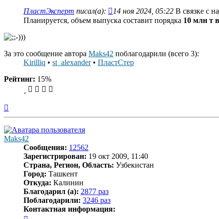
ПластЭксперт
писал(а):
14 ноя 2024, 05:22
В связке с н
Планируется, объем выпуска составит порядка
10 млн т в
За это сообщение автора
Maks42
поблагодарили (всего 3):
Kirilliq
•
st_alexander
•
ПластСтер
Рейтинг:
15%
Вернуться
к
началу
Maks42
Сообщения:
12562
Зарегистрирован:
19 окт 2009, 11:40
Страна, Регион, Область:
Узбекистан
Город:
Ташкент
Откуда:
Калинин
Благодарил (а):
2877 раз
Поблагодарили:
3246 раз
Контактная информация:
Контактная