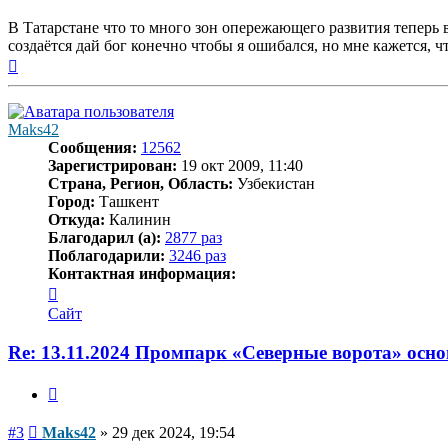
В Татарстане что то много зон опережающего развития теперь в
создаётся дай бог конечно чтобы я ошибался, но мне кажется, чт
Вернуться
к
началу
Maks42
Сообщения:
12562
Зарегистрирован:
19 окт 2009, 11:40
Страна, Регион, Область:
Узбекистан
Город:
Ташкент
Откуда:
Калинин
Благодарил (а):
2877 раз
Поблагодарили:
3246 раз
Контактная информация:
Контактная
информация
Сайт
пользователя
Maks42
Re: 13.11.2024 Промпарк «Северные ворота» осн
Цитата
Сообщение
#3
Maks42
»
29 дек 2024, 19:54