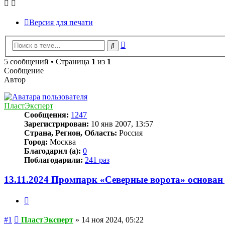
Версия для печати
Расширенный
Поиск
поиск
5 сообщений • Страница
1
из
1
Сообщение
Автор
ПластЭксперт
Сообщения:
1247
Зарегистрирован:
10 янв 2007, 13:57
Страна, Регион, Область:
Россия
Город:
Москва
Благодарил (а):
0
Поблагодарили:
241 раз
13.11.2024 Промпарк «Северные ворота» основан
Цитата
Сообщение
#1
ПластЭксперт
»
14 ноя 2024, 05:22