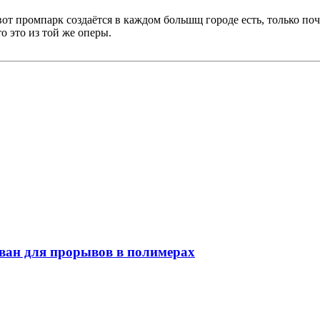
от промпарк создаётся в каждом большщ городе есть, только поч
о это из той же оперы.
ован для прорывов в полимерах