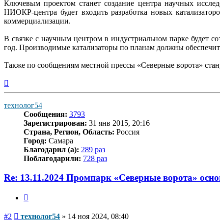
Ключевым проектом станет создание центра научных исслед
НИОКР-центра будет входить разработка новых катализатор
коммерциализации.
В связке с научным центром в индустриальном парке будет со
год. Производимые катализаторы по планам должны обеспечит
Также по сообщениям местной прессы «Северные ворота» стан
Вернуться
к
началу
технолог54
Сообщения:
3793
Зарегистрирован:
31 янв 2015, 20:16
Страна, Регион, Область:
Россия
Город:
Самара
Благодарил (а):
289 раз
Поблагодарили:
728 раз
Re: 13.11.2024 Промпарк «Северные ворота» осн
Цитата
Сообщение
#2
технолог54
»
14 ноя 2024, 08:40