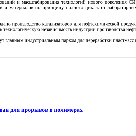
ований и масштабирования технологий нового поколения СИБ
ов и материалов по принципу полного цикла: от лабораторн
здано производство катализаторов для нефтехимической продук
ь технологическую независимость индустрии производства неф
ут главным индустриальным парком для переработки пластмасс 
ован для прорывов в полимерах