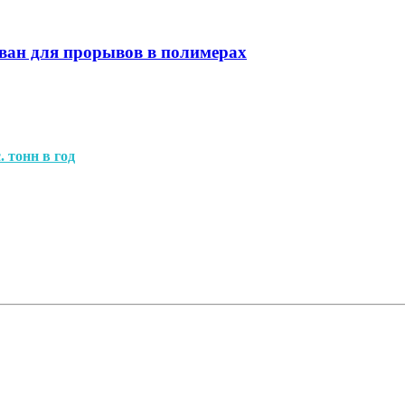
ован для прорывов в полимерах
. тонн в год