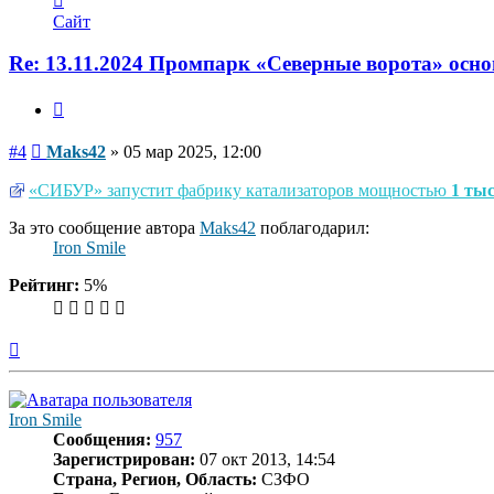
информация
Сайт
пользователя
Maks42
Re: 13.11.2024 Промпарк «Северные ворота» осн
Цитата
Сообщение
#4
Maks42
»
05 мар 2025, 12:00
«СИБУР» запустит фабрику катализаторов мощностью
1 тыс
За это сообщение автора
Maks42
поблагодарил:
Iron Smile
Рейтинг:
5%
Вернуться
к
началу
Iron Smile
Сообщения:
957
Зарегистрирован:
07 окт 2013, 14:54
Страна, Регион, Область:
СЗФО