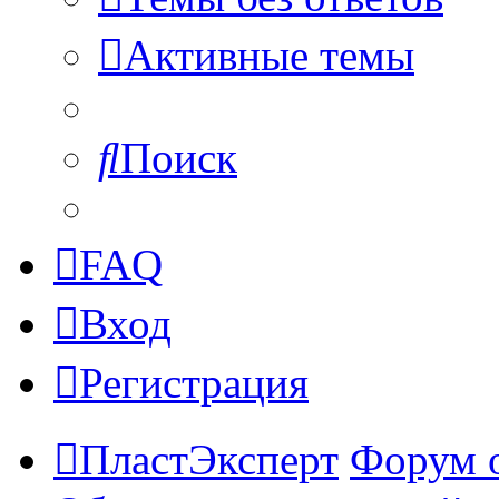
Активные темы
Поиск
FAQ
Вход
Регистрация
ПластЭксперт
Форум 