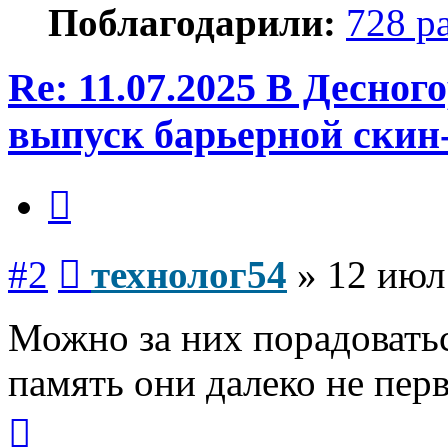
Поблагодарили:
728 р
Re: 11.07.2025 В Десно
выпуск барьерной скин
Цитата
Сообщение
#2
технолог54
»
12 июл
Можно за них порадоватьс
память они далеко не перв
Вернуться
к