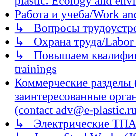
plastic. Ecology and env
Работа и учеба/Work an
↳ Вопросы трудоустрой
↳ Охрана труда/Labor p
↳ Повышаем квалификац
trainings
Коммерческие разделы 
заинтересованные орга
(contact adv@e-plastic.r
↳ Электрические ТПА