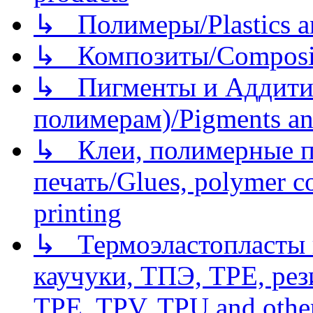
↳ Полимеры/Plastics a
↳ Композиты/Сomposite
↳ Пигменты и Аддитив
полимерам)/Pigments an
↳ Клеи, полимерные по
печать/Glues, polymer co
printing
↳ Термоэластопласты и
каучуки, ТПЭ, TPE, рез
TPE, TPV, TPU and other