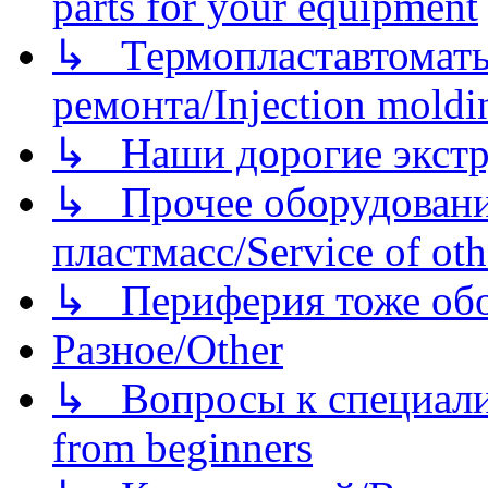
parts for your equipment
↳ Термопластавтоматы 
ремонта/Injection moldin
↳ Наши дорогие экстру
↳ Прочее оборудовани
пластмасс/Service of oth
↳ Периферия тоже обору
Разное/Other
↳ Вопросы к специали
from beginners