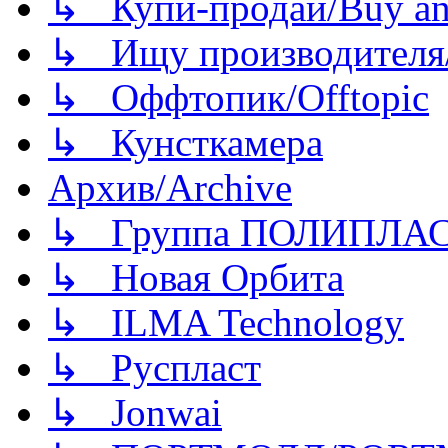
↳ Купи-продай/Buy and
↳ Ищу производителя/
↳ Оффтопик/Offtopic
↳ Кунсткамера
Архив/Archive
↳ Группа ПОЛИПЛА
↳ Новая Орбита
↳ ILMA Technology
↳ Руспласт
↳ Jonwai