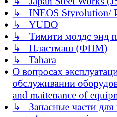
↳ Japan Steel Works (
↳ INEOS Styrolution
↳ YUDO
↳ Тимити молдс энд п
↳ Пластмаш (ФПМ)
↳ Tahara
О вопросах эксплуатаци
обслуживании оборудова
and maitenance of equip
↳ Запасные части для 