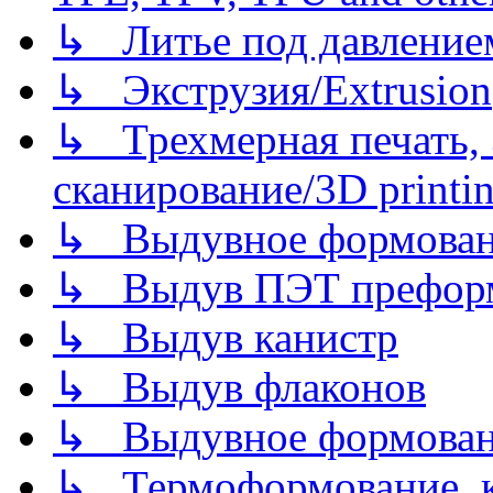
↳ Литье под давлением/
↳ Экструзия/Extrusion
↳ Трехмерная печать,
сканирование/3D printin
↳ Выдувное формован
↳ Выдув ПЭТ префор
↳ Выдув канистр
↳ Выдув флаконов
↳ Выдувное формован
↳ Термоформование, ка