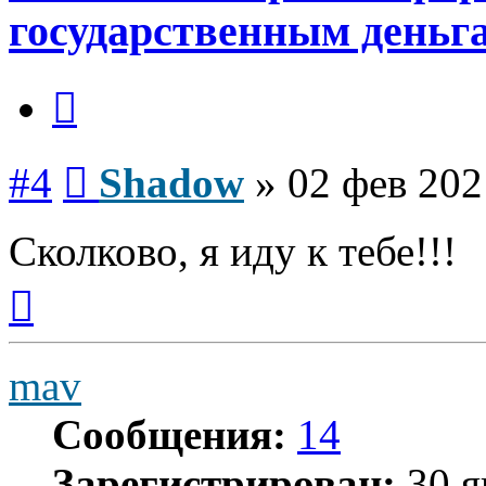
государственным день
Цитата
Сообщение
#4
Shadow
»
02 фев 202
Сколково, я иду к тебе!!!
Вернуться
к
началу
mav
Сообщения:
14
Зарегистрирован:
30 я