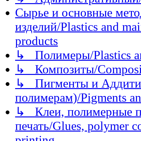
Сырье и основные мето
изделий/Plastics and mai
products
↳ Полимеры/Plastics a
↳ Композиты/Сomposite
↳ Пигменты и Аддитив
полимерам)/Pigments an
↳ Клеи, полимерные по
печать/Glues, polymer co
printing