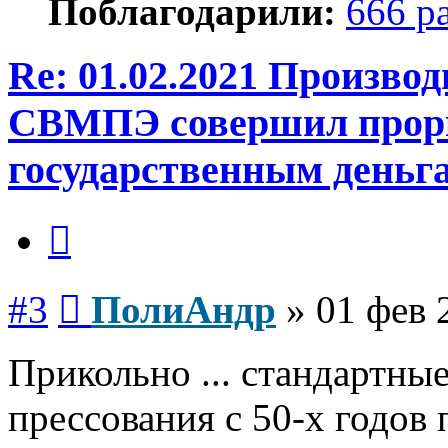
Поблагодарили:
666 р
Re: 01.02.2021 Произво
СВМПЭ совершил проры
государственным день
Цитата
Сообщение
#3
ПолиАндр
»
01 фев 
Прикольно ... стандартны
прессования с 50-х годов 