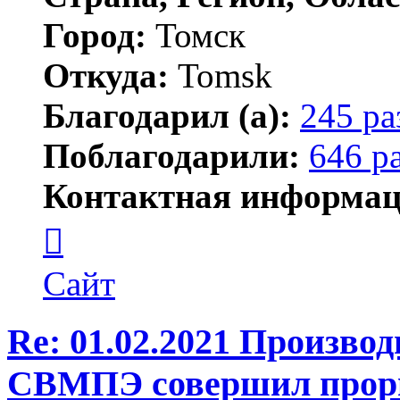
Город:
Томск
Откуда:
Tomsk
Благодарил (а):
245 ра
Поблагодарили:
646 р
Контактная информац
Контактная
информация
пользователя
Shadow
Сайт
Re: 01.02.2021 Произво
СВМПЭ совершил проры