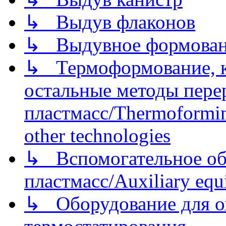
↳ Выдув флаконов
↳ Выдувное формован
↳ Термоформование, ка
остальные методы пере
пластмасс/Thermoforming
other technologies
↳ Вспомогательное об
пластмасс/Auxiliary equi
↳ Оборудование для о