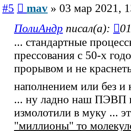
Сообщение
#5
mav
»
03 мар 2021, 1
ПолиАндр
писал(а):
01
... стандартные процес
прессования с 50-х год
прорывом и не краснеть 
наполнением или без и
... ну ладно наш ПЭВП
измолотили в муку ... э
"миллионы" то молекул