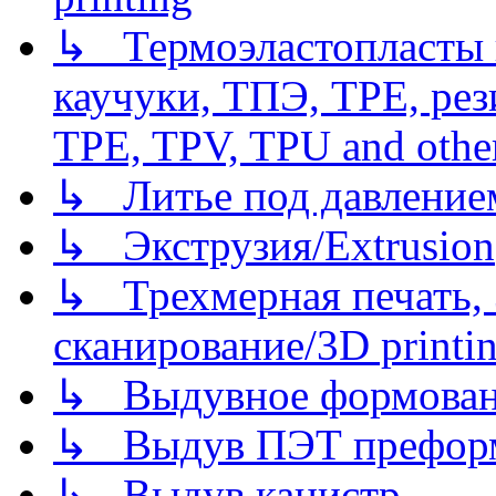
↳ Термоэластопласты и
каучуки, ТПЭ, TPE, рез
TPE, TPV, TPU and other
↳ Литье под давлением/
↳ Экструзия/Extrusion
↳ Трехмерная печать,
сканирование/3D printin
↳ Выдувное формован
↳ Выдув ПЭТ префор
↳ Выдув канистр