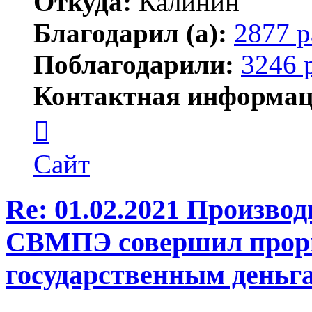
Откуда:
Калинин
Благодарил (а):
2877 р
Поблагодарили:
3246 
Контактная информац
Контактная
информация
пользователя
Maks42
Сайт
Re: 01.02.2021 Произво
СВМПЭ совершил проры
государственным день
Цитата