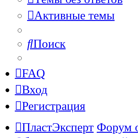
Активные темы
Поиск
FAQ
Вход
Регистрация
ПластЭксперт
Форум 