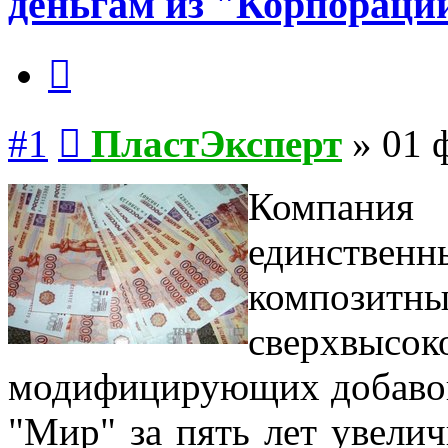
деньгам из "Корпорац
Цитата
Сообщение
#1
ПластЭксперт
»
01 
Компания
единственн
композит
сверхвысок
модифицирующих добавок
"Мир" за пять лет увелич