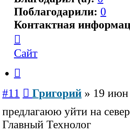
Поблагодарили:
0
Контактная информац
Контактная
информация
пользователя
Григорий
Сайт
Цитата
Сообщение
#11
Григорий
»
19 июн 
предлагаюю уйти на север
Главный Технолог