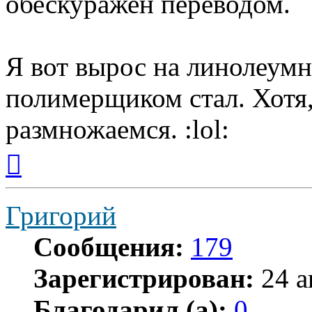
обескуражен переводом.
Я вот вырос на линолеумн
полимерщиком стал. Хотя,
размножаемся. :lol:
Вернуться
к
началу
Григорий
Сообщения:
179
Зарегистрирован:
24 а
Благодарил (а):
0