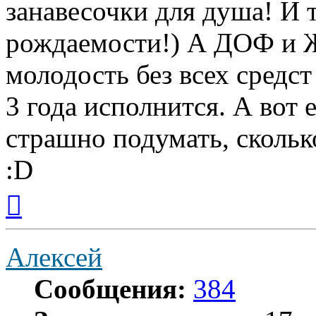
занавесочки для душа! И т
рождаемости!) А ДОФ и Ж
молодость без всех средс
3 года исполнится. А вот
страшно подумать, сколько
:D
Вернуться
к
началу
Алексей
Сообщения:
384