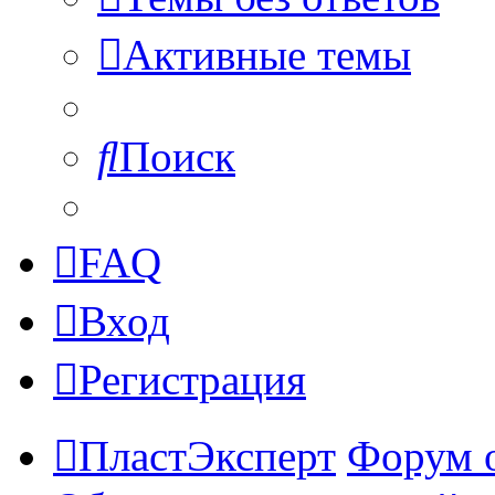
Активные темы
Поиск
FAQ
Вход
Регистрация
ПластЭксперт
Форум 