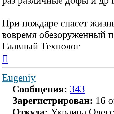
раз различные дофы и др 
При пождаре спасет жизн
вовремя обезоруженный п
Главный Технолог
Вернуться
к
началу
Eugeniy
Сообщения:
343
Зарегистрирован:
16 о
Откуда:
Украина,Одесс