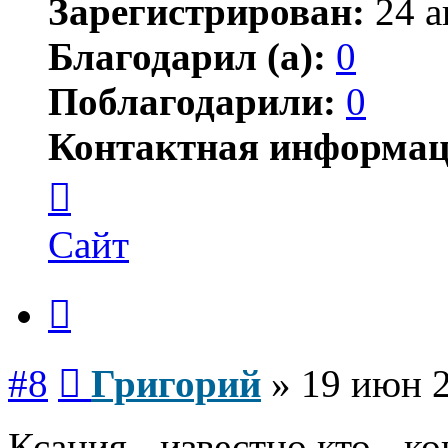
Зарегистрирован:
24 а
Благодарил (а):
0
Поблагодарили:
0
Контактная информац
Контактная
информация
пользователя
Григорий
Сайт
Цитата
Сообщение
#8
Григорий
»
19 июн 2
Ксания - известно кто - к