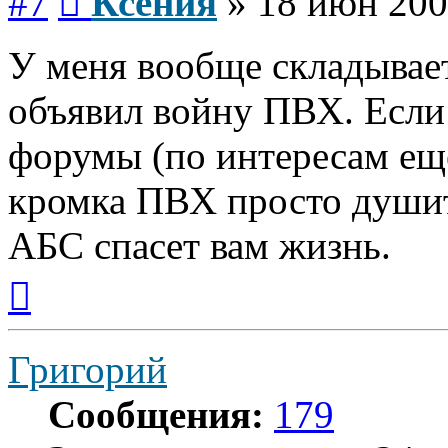
#7
Ксения
»
18 июн 200
У меня вообще складывает
объявил войну ПВХ. Если
форумы (по интересам еще
кромка ПВХ просто душит 
АБС спасет вам жизнь.
Вернуться
к
началу
Григорий
Сообщения:
179