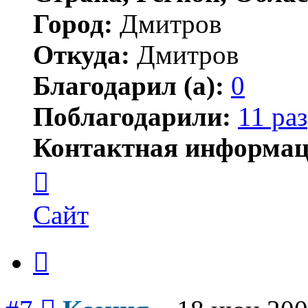
Город:
Дмитров
Откуда:
Дмитров
Благодарил (а):
0
Поблагодарили:
11 раз
Контактная информац
Контактная
информация
пользователя
Ксения
Сайт
Цитата
Сообщение