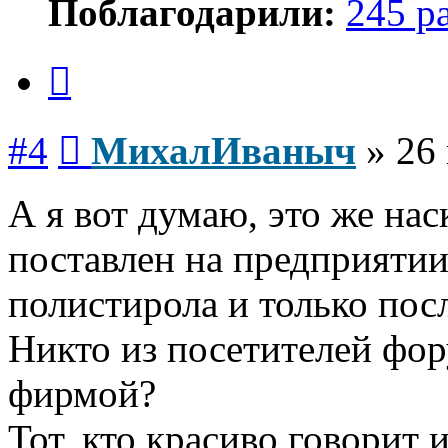
Поблагодарили:
245 р
Цитата
Сообщение
#4
МихалИваныч
»
26
А я вот думаю, это же на
поставлен на предприятии 
полистирола и только посл
Никто из посетителей фор
фирмой?
Тот, кто красиво говорит 