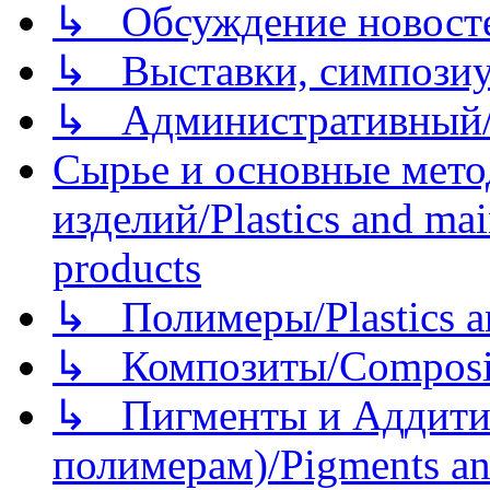
↳ Обсуждение новостей
↳ Выставки, симпозиу
↳ Административный/
Сырье и основные мето
изделий/Plastics and mai
products
↳ Полимеры/Plastics a
↳ Композиты/Сomposite
↳ Пигменты и Аддитив
полимерам)/Pigments an