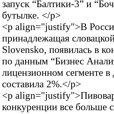
запуск “Балтики-3” и “Бо
бутылке. </p>
<p align="justify">В Росси
принадлежащая словацкой
Slovensko, появилась в кон
по данным “Бизнес Аналит
лицензионном сегменте в
составила 2%.</p>
<p align="justify">Пивов
конкуренции все больше с