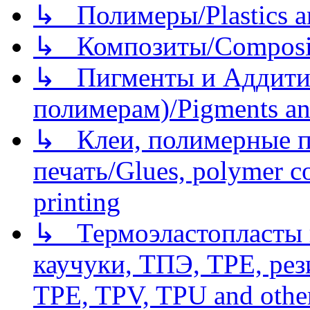
↳ Полимеры/Plastics a
↳ Композиты/Сomposite
↳ Пигменты и Аддитив
полимерам)/Pigments an
↳ Клеи, полимерные по
печать/Glues, polymer co
printing
↳ Термоэластопласты и
каучуки, ТПЭ, TPE, рез
TPE, TPV, TPU and other