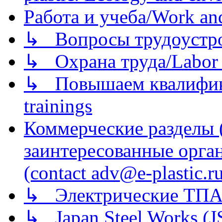
Работа и учеба/Work an
↳ Вопросы трудоустрой
↳ Охрана труда/Labor p
↳ Повышаем квалификац
trainings
Коммерческие разделы 
заинтересованные орга
(contact adv@e-plastic.r
↳ Электрические ТПА
↳ Japan Steel Works (