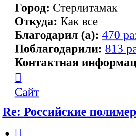
Город:
Стерлитамак
Откуда:
Как все
Благодарил (а):
470 ра
Поблагодарили:
813 р
Контактная информац
Контактная
информация
пользователя
ПластСтер
Сайт
Re: Российские полиме
Цитата