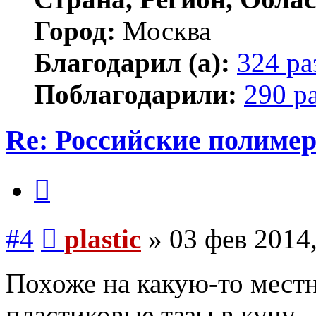
Город:
Москва
Благодарил (а):
324 ра
Поблагодарили:
290 р
Re: Российские полиме
Цитата
Сообщение
#4
plastic
»
03 фев 2014,
Похоже на какую-то местн
пластиковые тазы в кучу.