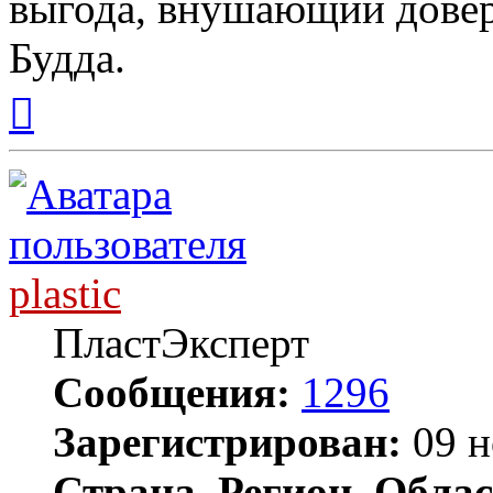
выгода, внушающий довер
Будда.
Вернуться
к
началу
plastic
ПластЭксперт
Сообщения:
1296
Зарегистрирован:
09 н
Страна, Регион, Облас