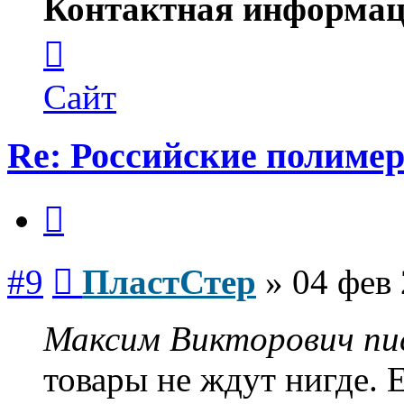
Контактная информац
Контактная
информация
пользователя
ПластСтер
Сайт
Re: Российские полиме
Цитата
Сообщение
#9
ПластСтер
»
04 фев 
Максим Викторович пис
товары не ждут нигде. 