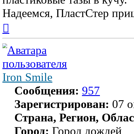
Надеемся, ПластСтер приш
Вернуться
к
началу
Iron Smile
Сообщения:
957
Зарегистрирован:
07 о
Страна, Регион, Облас
Город:
Город дождей