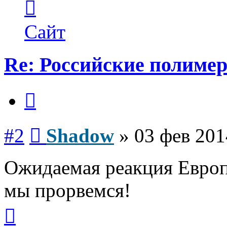
информация
пользователя
Shadow
Сайт
Re: Российские полиме
Цитата
Сообщение
#2
Shadow
»
03 фев 201
Ожидаемая реакция Европ
мы прорвемся!
Вернуться
к
началу