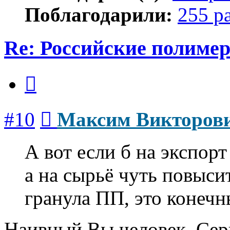
Поблагодарили:
255 р
Re: Российские полиме
Цитата
Сообщение
#10
Максим Викторов
А вот если б на экспорт
а на сырьё чуть повысит
гранула ПП, это конечны
Наивный Вы человек, Серг