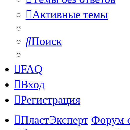
Активные темы
Поиск
FAQ
Вход
Регистрация
ПластЭксперт
Форум 