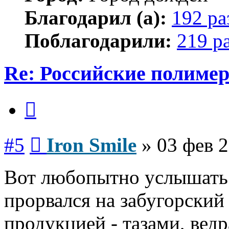
Благодарил (а):
192 ра
Поблагодарили:
219 р
Re: Российские полиме
Цитата
Сообщение
#5
Iron Smile
»
03 фев 2
Вот любопытно услышать 
прорвался на забугорский
продукцией - тазами, ведр