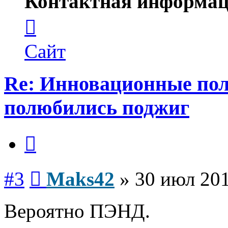
Контактная информац
Контактная
информация
пользователя
Maks42
Сайт
Re: Инновационные по
полюбились поджиг
Цитата
Сообщение
#3
Maks42
»
30 июл 201
Вероятно ПЭНД.
Вернуться