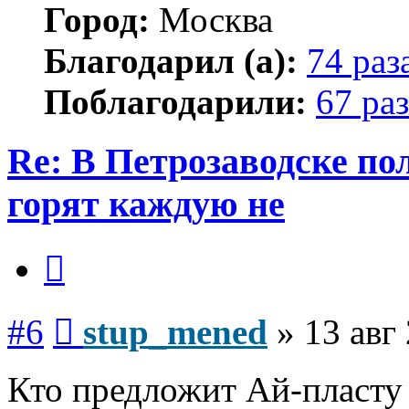
Город:
Москва
Благодарил (а):
74 раз
Поблагодарили:
67 раз
Re: В Петрозаводске п
горят каждую не
Цитата
Сообщение
#6
stup_mened
»
13 авг
Кто предложит Ай-пласту