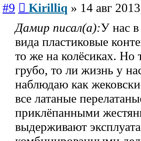
Сообщение
#9
Kirilliq
»
14 авг 2013
Дамир писал(а):
У нас в
вида пластиковые конте
то же на колёсиках. Но
грубо, то ли жизнь у на
наблюдаю как жековские
все латаные перелатаные
приклёпанными жестянк
выдерживают эксплуата
комбинированными делат