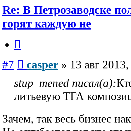
Re: В Петрозаводске п
горят каждую не
Цитата
Сообщение
#7
casper
»
13 авг 2013,
stup_mened писал(а):
Кт
литьевую ТГА композиц
Зачем, так весь бизнес на