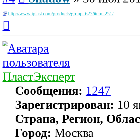
http://www.iplast.com/products/group_627/item_251/
Вернуться
к
началу
ПластЭксперт
Сообщения:
1247
Зарегистрирован:
10 я
Страна, Регион, Облас
Город:
Москва