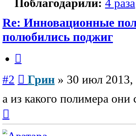
Поблагодарили:
4 раза
Re: Инновационные по
полюбились поджиг
Цитата
Сообщение
#2
Грин
»
30 июл 2013,
а из какого полимера они
Вернуться
к
началу