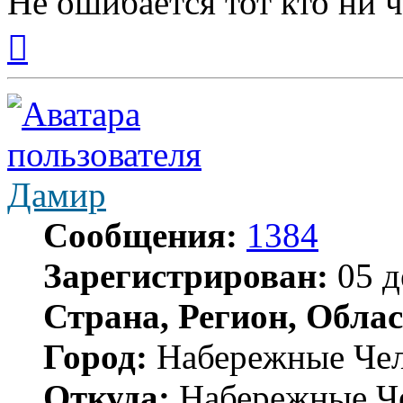
Не ошибается тот кто ни ч
Вернуться
к
началу
Дамир
Сообщения:
1384
Зарегистрирован:
05 д
Страна, Регион, Облас
Город:
Набережные Че
Откуда:
Набережные Ч