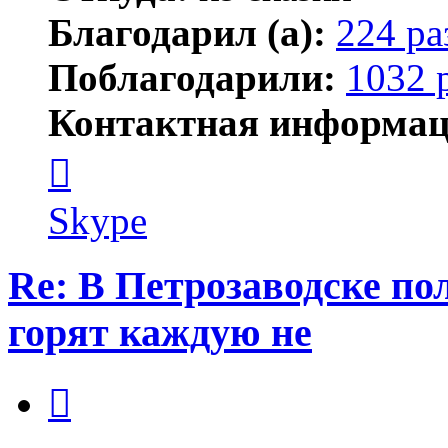
Благодарил (а):
224 ра
Поблагодарили:
1032 
Контактная информац
Контактная
информация
пользователя
Kirilliq
Skype
Re: В Петрозаводске п
горят каждую не
Цитата