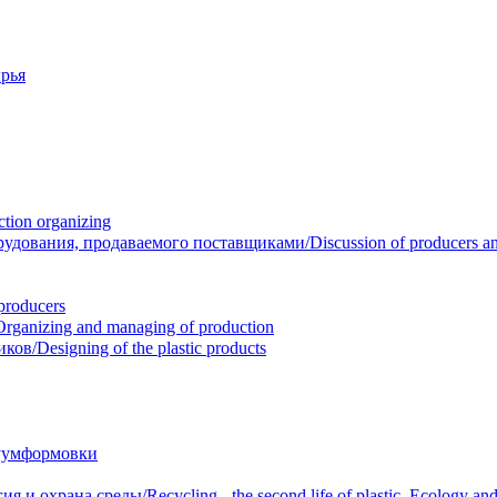
рья
ion organizing
вания, продаваемого поставщиками/Discussion of producers and r
roducers
anizing and managing of production
/Designing of the plastic products
уумформовки
 охрана среды/Recycling - the second life of plastic. Ecology and 