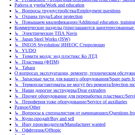
Работа и учеба/Work and education
↳ Вопросы трудоустройства/Employment questions
↳ Охрана труда/Labor protection
↳ Повышаем квалификацию/Additional education, training
Коммерческие разделы (приглашаются заинтересованные орг
↳ Электрические ТПА Navis
↳ Japan Steel Works (JSW)
↳ INEOS Styrolution/ ИНЕОС Стиролюшн
↳ YUDO
↳ Тимити молдс энд плэстикс Ко ЛТД
↳ Пластмаш (ФПМ)
↳ Tahara
О вопросах эксплуатации, ремонте, техническом обслужива
↳ Запасные части для вашего оборудования/Spare parts fo
↳ Термопластавтоматы не могут без ремонта/Injection mold
↳ Наши дорогие экструдеры/Dear extruders
↳ Прочее оборудование для переработки пластмасс/Service o
↳ Периферия тоже оборудование/Service of auxiliaries
Разное/Other
↳ Вопросы к специалистам от начинающих/Questions fro
↳ Купи-продай/Buy and sell
↳ Ищу производителя/Manufacturer wanted
↳ Оффтопик/Offtopic