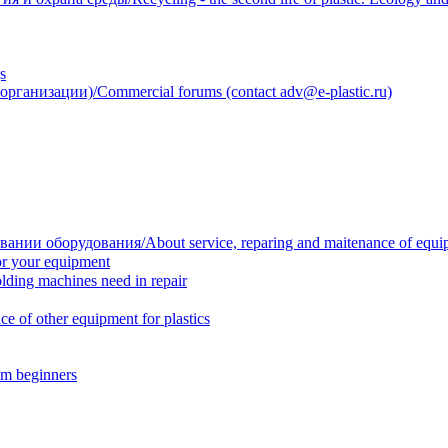
s
анизации)/Commercial forums (contact adv@e-plastic.ru)
нии оборудования/About service, reparing and maitenance of equi
r your equipment
ing machines need in repair
f other equipment for plastics
m beginners