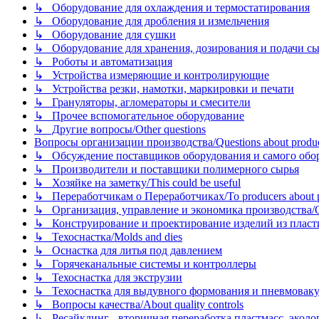
↳ Оборудование для охлаждения и термостатирования
↳ Оборудование для дробления и измельчения
↳ Оборудование для сушки
↳ Оборудование для хранения, дозирования и подачи сы
↳ Роботы и автоматизация
↳ Устройства измеряющие и контролирующие
↳ Устройства резки, намотки, маркировки и печати
↳ Грануляторы, агломераторы и смесители
↳ Прочее вспомогательное оборудование
↳ Другие вопросы/Other questions
Вопросы организации производства/Questions about product
↳ Обсуждение поставщиков оборудования и самого оборудо
↳ Производители и поставщики полимерного сырья
↳ Хозяйке на заметку/This could be useful
↳ Переработчикам о Переработчиках/To producers about p
↳ Организация, управление и экономика производства/Org
↳ Конструирование и проектирование изделий из пластиков
↳ Техоснастка/Molds and dies
↳ Оснастка для литья под давлением
↳ Горячеканальные системы и контроллеры
↳ Техоснастка для экструзии
↳ Техоснастка для выдувного формования и пневмовак
↳ Вопросы качества/About quality controls
↳ Ресайклинг - вторичная переработка пластмасс, экология и