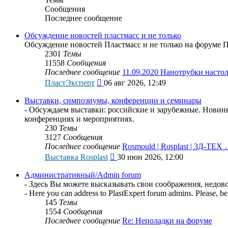
Сообщения
Последнее сообщение
Обсуждение новостей пластмасс и не только
Обсуждение новостей Пластмасс и не только на форуме 
2301
Темы
11558
Сообщения
Последнее сообщение
11.09.2020 Нанотрубки наст
Перейти
ПластЭксперт
06 авг 2026, 12:49
к
последнему
Выставки, симпозиумы, конференции и семинары
сообщению
- Обсуждаем выставки: российские и зарубежные. Новинки
конференциях и мероприятиях.
230
Темы
3127
Сообщения
Последнее сообщение
Rosmould | Rosplast | 3Д-ТЕХ
Перейти
Выставка Rosplast
30 июн 2026, 12:00
к
последнему
Административный/Admin forum
сообщению
- Здесь Вы можете высказывать свои соображения, недо
- Here you can address to PlastExpert forum admins. Please, be 
145
Темы
1554
Сообщения
Последнее сообщение
Re: Неполадки на форуме