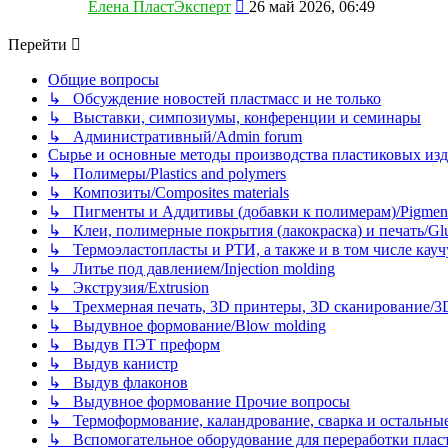
Перейти
Елена ПластЭксперт
26 май 2026, 06:49
к
последнему
Перейти
сообщению
Общие вопросы
↳ Обсуждение новостей пластмасс и не только
↳ Выставки, симпозиумы, конференции и семинары
↳ Административный/Admin forum
Сырье и основные методы производства пластиковых изделий/
↳ Полимеры/Plastics and polymers
↳ Композиты/Сomposites materials
↳ Пигменты и Аддитивы (добавки к полимерам)/Pigments
↳ Клеи, полимерные покрытия (лакокраска) и печать/Glues, 
↳ Термоэластопласты и РТИ, а также и в том числе каучук
↳ Литье под давлением/Injection molding
↳ Экструзия/Extrusion
↳ Трехмерная печать, 3D принтеры, 3D сканирование/3D pr
↳ Выдувное формование/Blow molding
↳ Выдув ПЭТ преформ
↳ Выдув канистр
↳ Выдув флаконов
↳ Выдувное формование Прочие вопросы
↳ Термоформование, каландрование, сварка и остальные ме
↳ Вспомогательное оборудование для переработки пластмасс