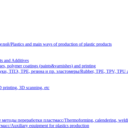
Plastics and main ways of production of plastic products
 and Additives
polymer coatings (paints&varnishes) and printing
и, ТПЭ, TPE, резина и пр. эластомеры/Rubber, TPE, TPV, TPU an
inting, 3D scanning, etc
тоды переработки пластмасс/Thermoforming, calendering, welding
/Auxiliary equipment for plastics production