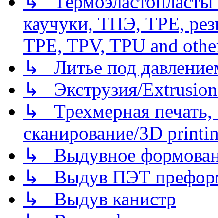
↳ Термоэластопласты и
каучуки, ТПЭ, TPE, рез
TPE, TPV, TPU and other
↳ Литье под давлением/
↳ Экструзия/Extrusion
↳ Трехмерная печать,
сканирование/3D printin
↳ Выдувное формован
↳ Выдув ПЭТ префор
↳ Выдув канистр