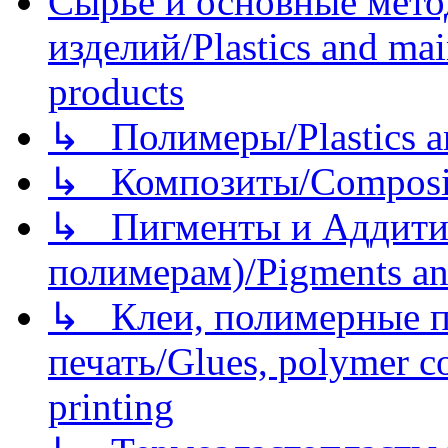
Сырье и основные мето
изделий/Plastics and mai
products
↳ Полимеры/Plastics a
↳ Композиты/Сomposite
↳ Пигменты и Аддитив
полимерам)/Pigments an
↳ Клеи, полимерные по
печать/Glues, polymer co
printing