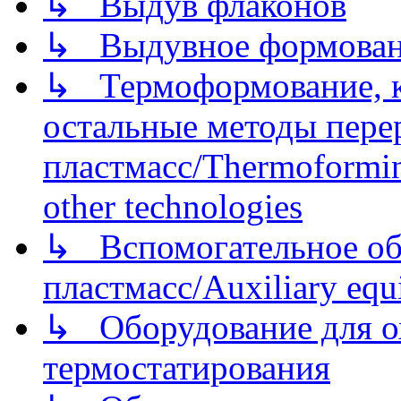
↳ Выдув флаконов
↳ Выдувное формован
↳ Термоформование, ка
остальные методы пере
пластмасс/Thermoforming
other technologies
↳ Вспомогательное об
пластмасс/Auxiliary equi
↳ Оборудование для о
термостатирования