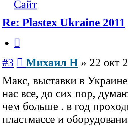
Михаил
Сайт
Н
Re: Plastex Ukraine 2011
Цитата
Сообщение
#3
Михаил Н
»
22 окт 
Макс, выставки в Украине 
нас все, до сих пор, дума
чем больше . в год проход
пластмассе и оборудовани