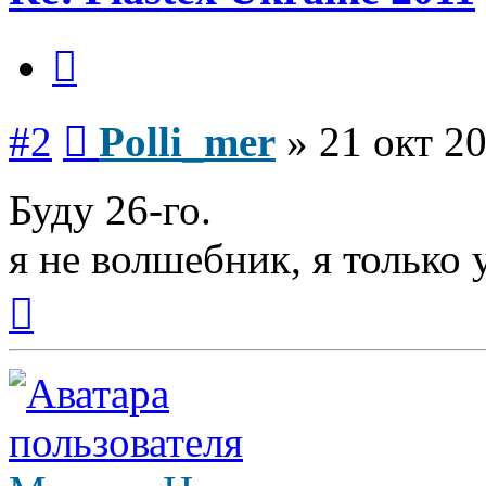
Цитата
Сообщение
#2
Polli_mer
»
21 окт 20
Буду 26-го.
я не волшебник, я только у
Вернуться
к
началу