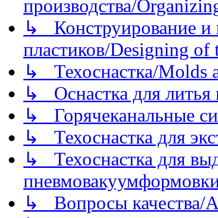
производства/Organizing
↳ Конструирование и п
пластиков/Designing of t
↳ Техоснастка/Molds a
↳ Оснастка для литья 
↳ Горячеканальные си
↳ Техоснастка для экс
↳ Техоснастка для вы
пневмовакуумформовк
↳ Вопросы качества/Abo